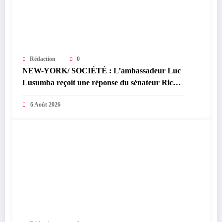
Rédaction
0
NEW-YORK/ SOCIÉTÉ : L’ambassadeur Luc
Lusumba reçoit une réponse du sénateur Rick
Scott sur la protection du programme Medicaid
6 Août 2026