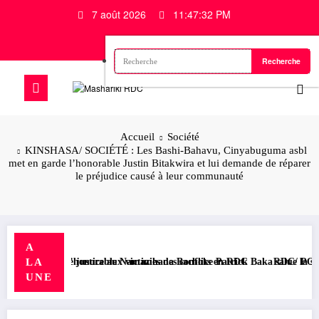
7 août 2026
11:47:32 PM
Accueil
Société
KINSHASA/ SOCIÉTÉ : Les Bashi-Bahavu, Cinyabuguma asbl
met en garde l’honorable Justin Bitakwira et lui demande de réparer
le préjudice causé à leur communauté
A
dre justice aux victimes des conflits en RDC
L’honorable Namazihana Bachoke Patrick Baka salue la suspension de l’
RDC/ POLITIQUE : Dépo
LA
UNE