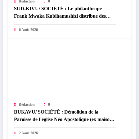
Rédaction
0
SUD-KIVU/ SOCIÉTÉ : Le philanthrope
Frank Mwaka Kubihamushizi distribue des
cahiers aux écoliers de la chefferie de Kaziba,
6 Août 2026
philanthrope légendaire
Rédaction
0
BUKAVU/ SOCIÉTÉ : Démolition de la
Paroisse de l’église Néo Apostolique (ex maison
du parti) : Que savoir sur ce dossier ?
2 Août 2026