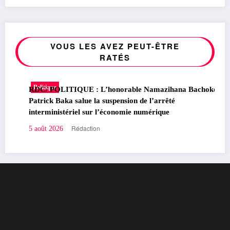
VOUS LES AVEZ PEUT-ÊTRE
RATÉS
Politique
RDC/ POLITIQUE : L’honorable Namazihana Bachoke
Patrick Baka salue la suspension de l’arrêté
interministériel sur l’économie numérique
Rédaction
5 août 2026