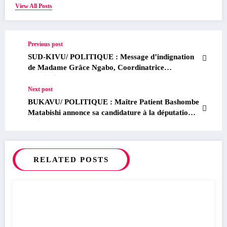
View All Posts
Previous post
SUD-KIVU/ POLITIQUE : Message d’indignation
de Madame Grâce Ngabo, Coordinatrice
Provincial du P-DDRCS en rapport à
l’interpellation de Madame la Coordonnatrice
Next post
provinciale adjointe du P-DDRCS en charge des
BUKAVU/ POLITIQUE : Maître Patient Bashombe
questions administratives et financières pour la
Matabishi annonce sa candidature à la députation
Province de l’Ituri.
nationale pour le compte de la plate-forme
« Alternative pour un Congo Nouveau »
RELATED POSTS