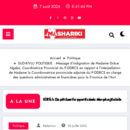
7 août 2026
8:41:45 PM
Accueil
Politique
SUD-KIVU/ POLITIQUE : Message d’indignation de Madame Grâce
Ngabo, Coordinatrice Provincial du P-DDRCS en rapport à l’interpellation
de Madame la Coordonnatrice provinciale adjointe du P-DDRCS en charge
des questions administratives et financières pour la Province de l’Ituri.
ur la protection du programme Medicaid
nthrope Frank Mwaka Kubihamushizi distribue des cahiers aux écoliers
RDC/ POLITIQUE : Aimé Boji Sanga
A LA UNE
Politique
Rédaction
20 Juillet 2023