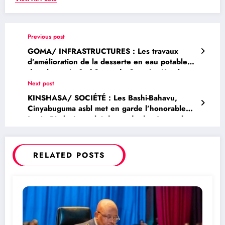
Previous post
GOMA/ INFRASTRUCTURES : Les travaux
d’amélioration de la desserte en eau potable
dans la partie Sud-Ouest du Quartier Kyeshero
avancent normalement: au total 205 mètres de
Next post
tuyau de refoulement FD DN 300 ont déjà été
KINSHASA/ SOCIÉTÉ : Les Bashi-Bahavu,
posés jusqu’à la hauteur de la nouvelle
Cinyabuguma asbl met en garde l’honorable
Cathédrale
Justin Bitakwira et lui demande de réparer le
préjudice causé à leur communauté
RELATED POSTS