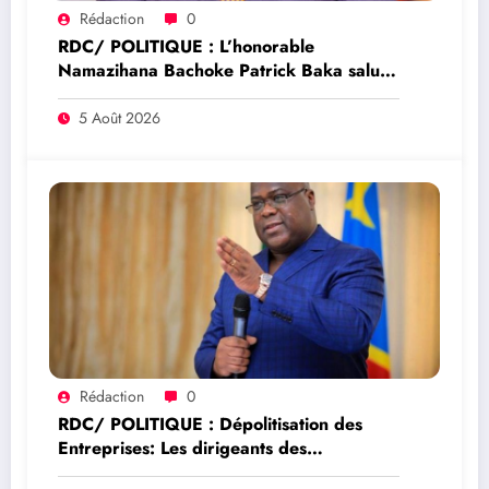
Rédaction
0
RDC/ POLITIQUE : L’honorable
Namazihana Bachoke Patrick Baka salue
la suspension de l’arrêté interministériel
sur l’économie numérique
5 Août 2026
Rédaction
0
RDC/ POLITIQUE : Dépolitisation des
Entreprises: Les dirigeants des
entreprises publiques bientôt recrutés par