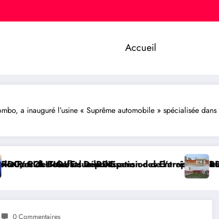
Accueil
o, a inauguré l’usine « Suprême automobile » spécialisée dans le
el sur l’économie numérique
nts des entreprises publiques bientôt recrutés par co
É : Le Gouvernement transforme l’Hôpital du Cinquant
BUKAVU/ SOCI
0 Commentaires