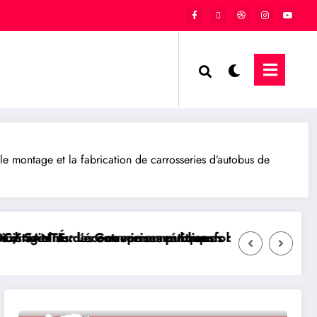
 montage et la fabrication de carrosseries d’autobus de
ncours
enaire en Centre Hospitalier Universitaire entièrem
ÉTÉ : Démolition de la Paroisse de l’église Néo Apost
GOMA/ SÉCURITÉ