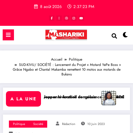
8 août 2026
2:37:24 PM
Accueil
Politique
SUD-KIVU/ SOCIÉTÉ : Lancement du Projet « Motard YePe Boss »
Grâce Ngabo et Chantal Makamba remettent 10 motos aux motards de
Bukavu
 football congolais
aire de naissance à l’Honorable Amato Bayubasire Mirindi, un modèl
RDC/ SPORT : Laetitia Muderhwa nommée
A LA UNE
Politique
Société
Rédaction
10 Juin 2023