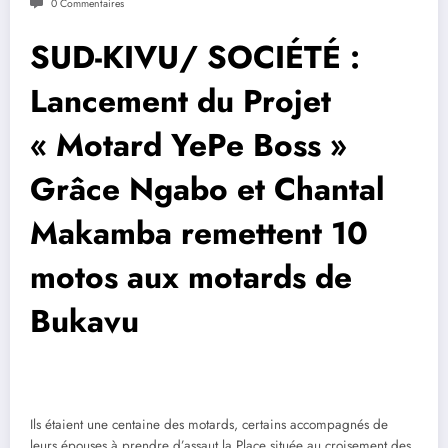
0 Commentaires
SUD-KIVU/ SOCIÉTÉ :
Lancement du Projet
« Motard YePe Boss »
Grâce Ngabo et Chantal
Makamba remettent 10
motos aux motards de
Bukavu
Ils étaient une centaine des motards, certains accompagnés de
leurs épouses à prendre d’assaut la Place située au croisement des