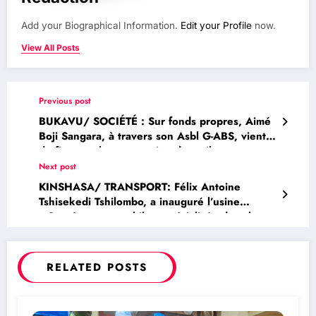
Add your Biographical Information.
Edit your Profile
now.
View All Posts
Previous post
BUKAVU/ SOCIÉTÉ : Sur fonds propres, Aimé
Boji Sangara, à travers son Asbl G-ABS, vient
de financer la construction des toilettes
publiques au marché central de Kadutu
Next post
KINSHASA/ TRANSPORT: Félix Antoine
Tshisekedi Tshilombo, a inauguré l’usine
« Suprême automobile » spécialisée dans le
montage et la fabrication de carrosseries
d’autobus de marque Mercedes Benz
RELATED POSTS