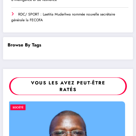
RDC/ SPORT : Laetitia Muderhwa nommée nouvelle secrétaire
générale la FECOFA
Browse By Tags
VOUS LES AVEZ PEUT-ÊTRE
RATÉS
RDC/ SPORT : Laetitia Muderhwa nommée
SPORT
nouvelle secrétaire générale la FECOFA
7 août 2026
Rédaction