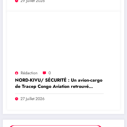
Dady Saleh Idi
29 Juillet 2026
Rédaction
0
NORD-KIVU/ SÉCURITÉ : Un avion-cargo
de Tracep Congo Aviation retrouvé
écrasé à Walikale, un survivant est sorti
de l’appareil
27 Juillet 2026