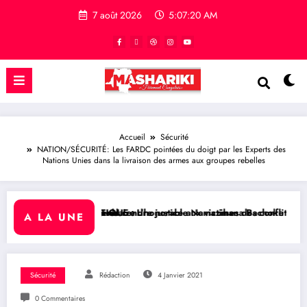
7 août 2026
5:07:21 AM
Accueil
Sécurité
NATION/SÉCURITÉ: Les FARDC pointées du doigt par les Experts des
Nations Unies dans la livraison des armes aux groupes rebelles
légendaire
fin de rendre justice aux victimes des conflits en RDC
ITIQUE : L’honorable Namazihana Bachoke Patrick Baka salue la suspe
RDC/ POLITIQ
A LA UNE
Sécurité
Rédaction
4 Janvier 2021
0 Commentaires