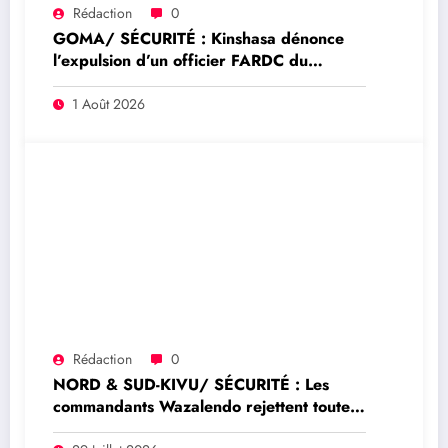
Rédaction
0
GOMA/ SÉCURITÉ : Kinshasa dénonce
l’expulsion d’un officier FARDC du
Mécanisme conjoint de vérification élargi
à Goma
1 Août 2026
Rédaction
0
NORD & SUD-KIVU/ SÉCURITÉ : Les
commandants Wazalendo rejettent toute
prétendue représentation nationale de