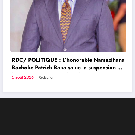
RDC/ POLITIQUE : L’honorable Namazihana
Bachoke Patrick Baka salue la suspension de
l’arrêté interministériel sur l’économie
5 août 2026
Rédaction
numérique