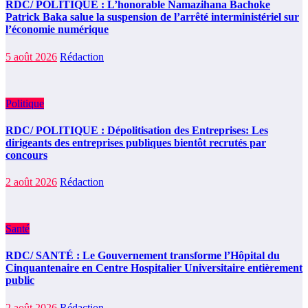
RDC/ POLITIQUE : L’honorable Namazihana Bachoke
Patrick Baka salue la suspension de l’arrêté interministériel sur
l’économie numérique
5 août 2026
Rédaction
Politique
RDC/ POLITIQUE : Dépolitisation des Entreprises: Les
dirigeants des entreprises publiques bientôt recrutés par
concours
2 août 2026
Rédaction
Santé
RDC/ SANTÉ : Le Gouvernement transforme l’Hôpital du
Cinquantenaire en Centre Hospitalier Universitaire entièrement
public
2 août 2026
Rédaction