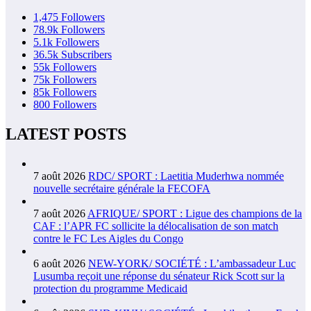
1,475
Followers
78.9k
Followers
5.1k
Followers
36.5k
Subscribers
55k
Followers
75k
Followers
85k
Followers
800
Followers
LATEST POSTS
7 août 2026
RDC/ SPORT : Laetitia Muderhwa nommée
nouvelle secrétaire générale la FECOFA
7 août 2026
AFRIQUE/ SPORT : Ligue des champions de la
CAF : l’APR FC sollicite la délocalisation de son match
contre le FC Les Aigles du Congo
6 août 2026
NEW-YORK/ SOCIÉTÉ : L’ambassadeur Luc
Lusumba reçoit une réponse du sénateur Rick Scott sur la
protection du programme Medicaid