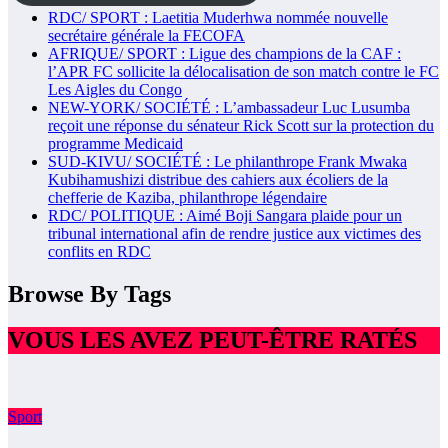
RDC/ SPORT : Laetitia Muderhwa nommée nouvelle
secrétaire générale la FECOFA
AFRIQUE/ SPORT : Ligue des champions de la CAF :
l’APR FC sollicite la délocalisation de son match contre le FC
Les Aigles du Congo
NEW-YORK/ SOCIÉTÉ : L’ambassadeur Luc Lusumba
reçoit une réponse du sénateur Rick Scott sur la protection du
programme Medicaid
SUD-KIVU/ SOCIÉTÉ : Le philanthrope Frank Mwaka
Kubihamushizi distribue des cahiers aux écoliers de la
chefferie de Kaziba, philanthrope légendaire
RDC/ POLITIQUE : Aimé Boji Sangara plaide pour un
tribunal international afin de rendre justice aux victimes des
conflits en RDC
Browse By Tags
VOUS LES AVEZ PEUT-ÊTRE RATÉS
Sport