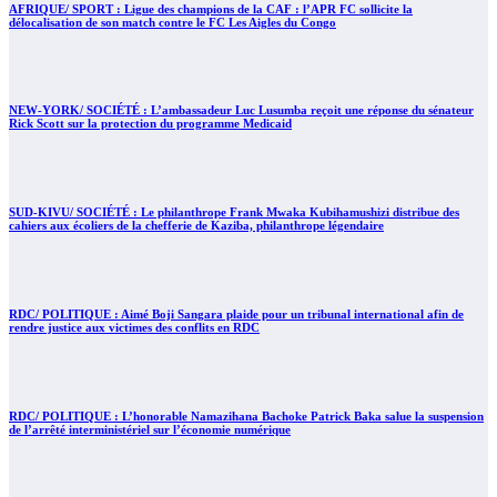
AFRIQUE/ SPORT : Ligue des champions de la CAF : l’APR FC sollicite la
délocalisation de son match contre le FC Les Aigles du Congo
NEW-YORK/ SOCIÉTÉ : L’ambassadeur Luc Lusumba reçoit une réponse du sénateur
Rick Scott sur la protection du programme Medicaid
SUD-KIVU/ SOCIÉTÉ : Le philanthrope Frank Mwaka Kubihamushizi distribue des
cahiers aux écoliers de la chefferie de Kaziba, philanthrope légendaire
RDC/ POLITIQUE : Aimé Boji Sangara plaide pour un tribunal international afin de
rendre justice aux victimes des conflits en RDC
RDC/ POLITIQUE : L’honorable Namazihana Bachoke Patrick Baka salue la suspension
de l’arrêté interministériel sur l’économie numérique