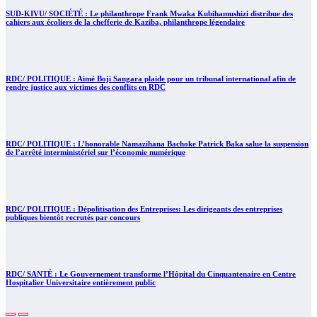
SUD-KIVU/ SOCIÉTÉ : Le philanthrope Frank Mwaka Kubihamushizi distribue des
cahiers aux écoliers de la chefferie de Kaziba, philanthrope légendaire
RDC/ POLITIQUE : Aimé Boji Sangara plaide pour un tribunal international afin de
rendre justice aux victimes des conflits en RDC
RDC/ POLITIQUE : L’honorable Namazihana Bachoke Patrick Baka salue la suspension
de l’arrêté interministériel sur l’économie numérique
RDC/ POLITIQUE : Dépolitisation des Entreprises: Les dirigeants des entreprises
publiques bientôt recrutés par concours
RDC/ SANTÉ : Le Gouvernement transforme l’Hôpital du Cinquantenaire en Centre
Hospitalier Universitaire entièrement public