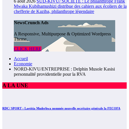
6 août 2026
SUD-KIVU/ SOCIÉTÉ : Le philanthrope Frank
Mwaka Kubihamushizi distribue des cahiers aux écoliers de la
chefferie de Kaziba, philanthrope légendaire
NewsCrunch Ads
A Responsive, Multipurpose & Optimized Wordpress
Theme.
CLICK HERE
Accueil
Economie
NORD-KIVU/ENTREPRISE : Delphin Musole Kasisi
personnalité providentielle pour la RVA
A LA UNE
RDC/ SPORT : Laetitia Muderhwa nommée nouvelle secrétaire générale la FECOFA