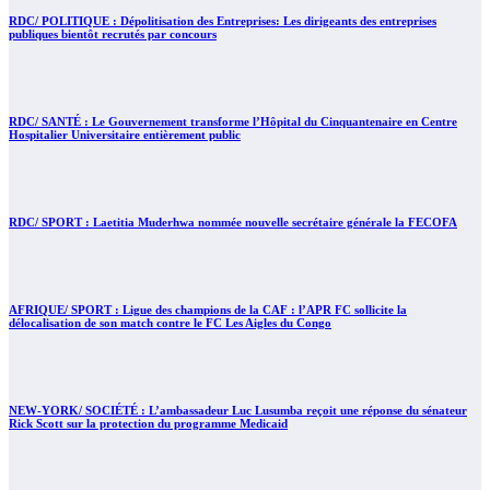
RDC/ POLITIQUE : Dépolitisation des Entreprises: Les dirigeants des entreprises
publiques bientôt recrutés par concours
RDC/ SANTÉ : Le Gouvernement transforme l’Hôpital du Cinquantenaire en Centre
Hospitalier Universitaire entièrement public
RDC/ SPORT : Laetitia Muderhwa nommée nouvelle secrétaire générale la FECOFA
AFRIQUE/ SPORT : Ligue des champions de la CAF : l’APR FC sollicite la
délocalisation de son match contre le FC Les Aigles du Congo
NEW-YORK/ SOCIÉTÉ : L’ambassadeur Luc Lusumba reçoit une réponse du sénateur
Rick Scott sur la protection du programme Medicaid