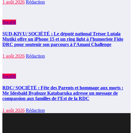
1 août 2026
Rédaction
Société
SUD-KIVU/ SOCIÉTÉ : Le député national Trésor Lutala
Mutiki offre un iPhone 15 et un ring light à l’humoriste Fido
DRC pour soutenir son parcours à l’Amani Challenge
1 août 2026
Rédaction
Société
RDC/ SOCIÉTÉ : Fête des Parents et hommage aux morts :
Me Idesbald Byabuze Katabaruka adresse un message de
compassion aux familles de l’Est de la RDC
1 août 2026
Rédaction