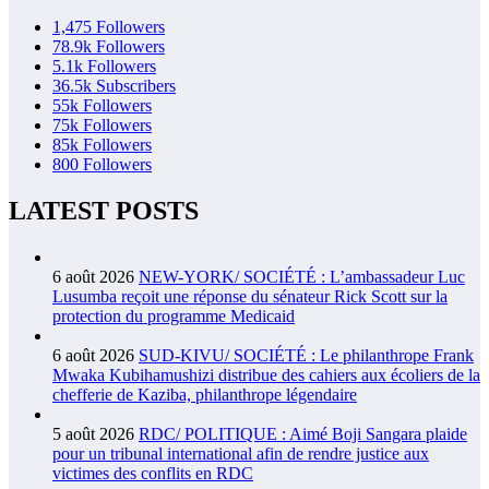
1,475
Followers
78.9k
Followers
5.1k
Followers
36.5k
Subscribers
55k
Followers
75k
Followers
85k
Followers
800
Followers
LATEST POSTS
6 août 2026
NEW-YORK/ SOCIÉTÉ : L’ambassadeur Luc
Lusumba reçoit une réponse du sénateur Rick Scott sur la
protection du programme Medicaid
6 août 2026
SUD-KIVU/ SOCIÉTÉ : Le philanthrope Frank
Mwaka Kubihamushizi distribue des cahiers aux écoliers de la
chefferie de Kaziba, philanthrope légendaire
5 août 2026
RDC/ POLITIQUE : Aimé Boji Sangara plaide
pour un tribunal international afin de rendre justice aux
victimes des conflits en RDC