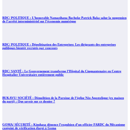
RDC/ POLITIQUE : L’honorable Namazihana Bachoke Patrick Baka salue la suspension
de l’arrêté interministériel sur l’économie numérique
RDC/ POLITIQUE : Dépolitisation des Entreprises: Les dirigeants des entreprises
publiques bientôt recrutés par concours
RDC/ SANTÉ : Le Gouvernement transforme l’Hôpital du Cinquantenaire en Centre
Hospitalier Universitaire entièrement public
BUKAVU/ SOCIÉTÉ : Démolition de la Paroisse de l’église Néo Apostolique (ex maison
du parti) : Que savoir sur ce dossier ?
GOMA/ SÉCURITÉ : Kinshasa dénonce l’expulsion d’un officier FARDC du Mécanisme
conjoint de vérification élargi à Goma