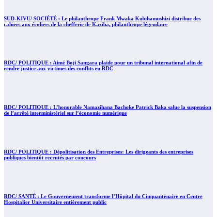
SUD-KIVU/ SOCIÉTÉ : Le philanthrope Frank Mwaka Kubihamushizi distribue des
cahiers aux écoliers de la chefferie de Kaziba, philanthrope légendaire
RDC/ POLITIQUE : Aimé Boji Sangara plaide pour un tribunal international afin de
rendre justice aux victimes des conflits en RDC
RDC/ POLITIQUE : L’honorable Namazihana Bachoke Patrick Baka salue la suspension
de l’arrêté interministériel sur l’économie numérique
RDC/ POLITIQUE : Dépolitisation des Entreprises: Les dirigeants des entreprises
publiques bientôt recrutés par concours
RDC/ SANTÉ : Le Gouvernement transforme l’Hôpital du Cinquantenaire en Centre
Hospitalier Universitaire entièrement public