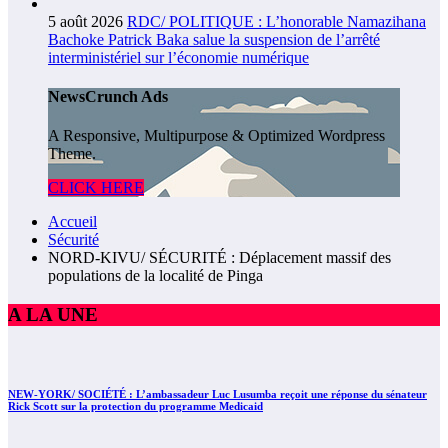
5 août 2026
RDC/ POLITIQUE : L’honorable Namazihana
Bachoke Patrick Baka salue la suspension de l’arrêté
interministériel sur l’économie numérique
NewsCrunch Ads
A Responsive, Multipurpose & Optimized Wordpress
Theme.
CLICK HERE
Accueil
Sécurité
NORD-KIVU/ SÉCURITÉ : Déplacement massif des
populations de la localité de Pinga
A LA UNE
NEW-YORK/ SOCIÉTÉ : L’ambassadeur Luc Lusumba reçoit une réponse du sénateur
Rick Scott sur la protection du programme Medicaid