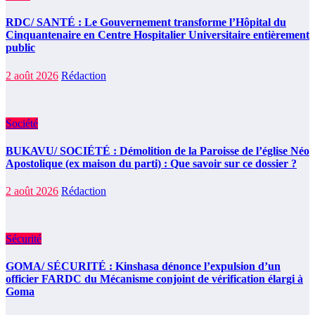
RDC/ SANTÉ : Le Gouvernement transforme l’Hôpital du
Cinquantenaire en Centre Hospitalier Universitaire entièrement
public
2 août 2026
Rédaction
Société
BUKAVU/ SOCIÉTÉ : Démolition de la Paroisse de l’église Néo
Apostolique (ex maison du parti) : Que savoir sur ce dossier ?
2 août 2026
Rédaction
Sécurité
GOMA/ SÉCURITÉ : Kinshasa dénonce l’expulsion d’un
officier FARDC du Mécanisme conjoint de vérification élargi à
Goma