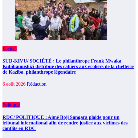
Société
SUD-KIVU/ SOCIÉTÉ : Le philanthrope Frank Mwaka
Kubihamushizi distribue des cahiers aux écoliers de la chefferie
de Kaziba, philanthrope légendaire
6 août 2026
Rédaction
Politique
RDC/ POLITIQUE : Aimé Boji Sangara plaide pour un
tribunal international afin de rendre justice aux victimes des
conflits en RDC