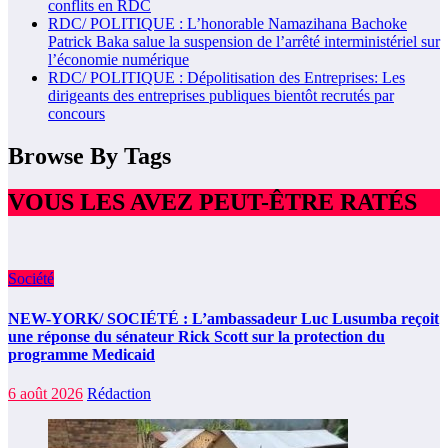
conflits en RDC
RDC/ POLITIQUE : L’honorable Namazihana Bachoke
Patrick Baka salue la suspension de l’arrêté interministériel sur
l’économie numérique
RDC/ POLITIQUE : Dépolitisation des Entreprises: Les
dirigeants des entreprises publiques bientôt recrutés par
concours
Browse By Tags
VOUS LES AVEZ PEUT-ÊTRE RATÉS
Société
NEW-YORK/ SOCIÉTÉ : L’ambassadeur Luc Lusumba reçoit
une réponse du sénateur Rick Scott sur la protection du
programme Medicaid
6 août 2026
Rédaction