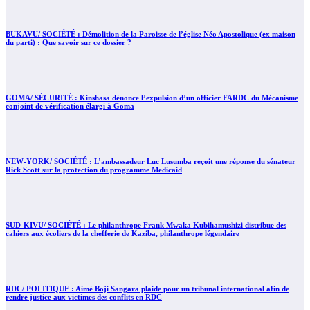
BUKAVU/ SOCIÉTÉ : Démolition de la Paroisse de l’église Néo Apostolique (ex maison
du parti) : Que savoir sur ce dossier ?
GOMA/ SÉCURITÉ : Kinshasa dénonce l’expulsion d’un officier FARDC du Mécanisme
conjoint de vérification élargi à Goma
NEW-YORK/ SOCIÉTÉ : L’ambassadeur Luc Lusumba reçoit une réponse du sénateur
Rick Scott sur la protection du programme Medicaid
SUD-KIVU/ SOCIÉTÉ : Le philanthrope Frank Mwaka Kubihamushizi distribue des
cahiers aux écoliers de la chefferie de Kaziba, philanthrope légendaire
RDC/ POLITIQUE : Aimé Boji Sangara plaide pour un tribunal international afin de
rendre justice aux victimes des conflits en RDC