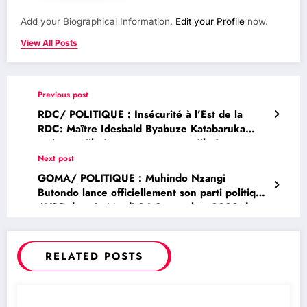
Add your Biographical Information.
Edit your Profile
now.
View All Posts
Previous post
RDC/ POLITIQUE : Insécurité à l’Est de la
RDC: Maître Idesbald Byabuze Katabaruka
estime qu’il n’a pas eu tort et qu’il n’a pas tort
d’avoir interpellé la Communauté
Next post
Internationale déjà en Septembre 2020
GOMA/ POLITIQUE : Muhindo Nzangi
Butondo lance officiellement son parti politique
AVRP demain Mardi 06 Septembre 2022 dans
la grande salle du Full Gospel
RELATED POSTS