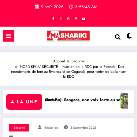
9 août 2026
8:58:49 AM
Accueil
Sécurité
NORD-KIVU/ SÉCURITÉ : Invasion de la RDC par le Rwanda: Des
recrutements de font au Rwanda et en Ouganda pour tenter de balkaniser
la RDC
asa
Boji Sangara, une voix forte au service de l’unité et de la Républiqu
BUKAVU/ SOCIÉTÉ : Lanceme
A LA UNE
Sécurité
Rédaction
5 Septembre 2022