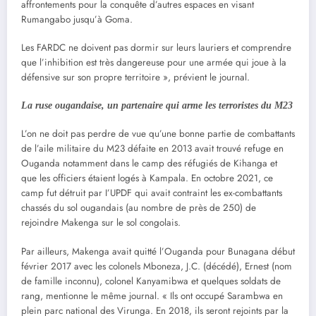
affrontements pour la conquête d’autres espaces en visant
Rumangabo jusqu’à Goma.
Les FARDC ne doivent pas dormir sur leurs lauriers et comprendre
que l’inhibition est très dangereuse pour une armée qui joue à la
défensive sur son propre territoire », prévient le journal.
La ruse ougandaise, un partenaire qui arme les terroristes du M23
L’on ne doit pas perdre de vue qu’une bonne partie de combattants
de l’aile militaire du M23 défaite en 2013 avait trouvé refuge en
Ouganda notamment dans le camp des réfugiés de Kihanga et
que les officiers étaient logés à Kampala. En octobre 2021, ce
camp fut détruit par I’UPDF qui avait contraint les ex-combattants
chassés du sol ougandais (au nombre de près de 250) de
rejoindre Makenga sur le sol congolais.
Par ailleurs, Makenga avait quitté l’Ouganda pour Bunagana début
février 2017 avec les colonels Mboneza, J.C. (décédé), Ernest (nom
de famille inconnu), colonel Kanyamibwa et quelques soldats de
rang, mentionne le même journal. « Ils ont occupé Sarambwa en
plein parc national des Virunga. En 2018, ils seront rejoints par la