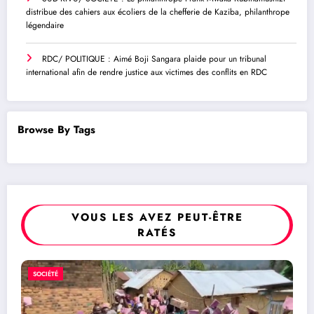
distribue des cahiers aux écoliers de la chefferie de Kaziba, philanthrope
légendaire
RDC/ POLITIQUE : Aimé Boji Sangara plaide pour un tribunal
international afin de rendre justice aux victimes des conflits en RDC
Browse By Tags
VOUS LES AVEZ PEUT-ÊTRE
RATÉS
RDC/ POLITIQUE : Aimé Bo
POLITIQUE
plaide pour un tribunal inter
rendre justice aux victimes d