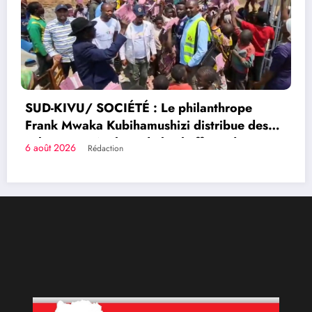
5 août 2026
Rédaction
RDC
hilanthrope
 distribue des
hefferie de
daire
Congolais fièrement
Qui sommes-nous?
Le Groupe de Presse Mashariki RDC est une organisation