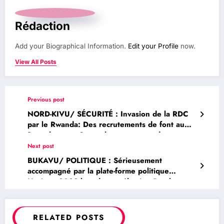
Rédaction
Add your Biographical Information.
Edit your Profile
now.
View All Posts
Previous post
NORD-KIVU/ SÉCURITÉ : Invasion de la RDC
par le Rwanda: Des recrutements de font au
Rwanda et en Ouganda pour tenter de
balkaniser la RDC
Next post
BUKAVU/ POLITIQUE : Sérieusement
accompagné par la plate-forme politique
Horizon 2023 lors de son élection Baraka
Baderha Gracius, porte-parole de l’UOB a été
installé
RELATED POSTS