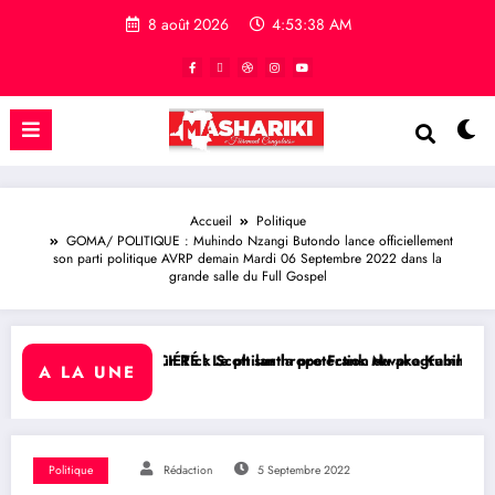
8 août 2026
4:53:39 AM
Accueil
Politique
GOMA/ POLITIQUE : Muhindo Nzangi Butondo lance officiellement
son parti politique AVRP demain Mardi 06 Septembre 2022 dans la
grande salle du Full Gospel
ur Rick Scott sur la protection du programme Medicaid
CIÉTÉ : Le philanthrope Frank Mwaka Kubihamushizi distribue des cahi
RDC/ POLITIQUE :
A LA UNE
Politique
Rédaction
5 Septembre 2022