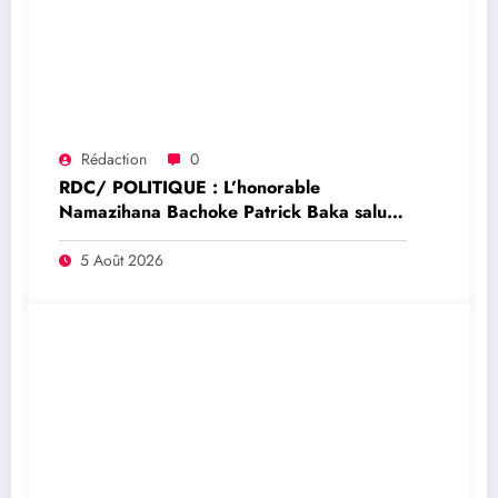
Rédaction
0
RDC/ POLITIQUE : L’honorable
Namazihana Bachoke Patrick Baka salue
la suspension de l’arrêté interministériel
sur l’économie numérique
5 Août 2026