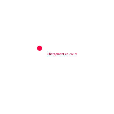
Rédaction
0
RDC/ POLITIQUE : L’honorable
Chargement en cours
Namazihana Bachoke Patrick Baka salue la
suspension de l’arrêté interministériel sur
l’économie numérique
5 Août 2026