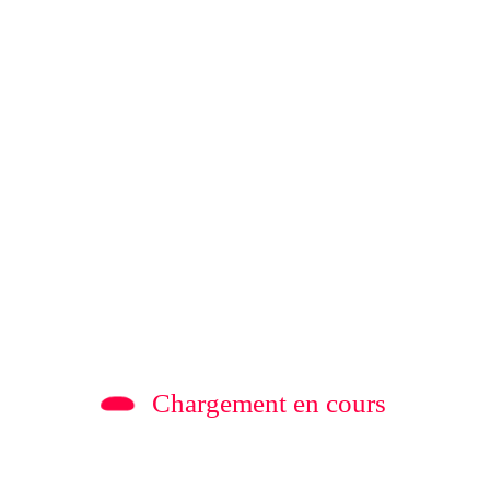
 Information.
Edit your Profile
now.
Previous post
culaire de 400 militaires avec armes et
n signal fort d’une manoeuvre contre la
sûreté de l’Etat
Chargement en cours
en Nkubiri a le droit autant que tous le