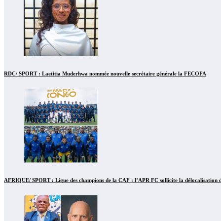
RDC/ SPORT : Laetitia Muderhwa nommée nouvelle secrétaire générale la FECOFA
AFRIQUE/ SPORT : Ligue des champions de la CAF : l’APR FC sollicite la délocalisation d