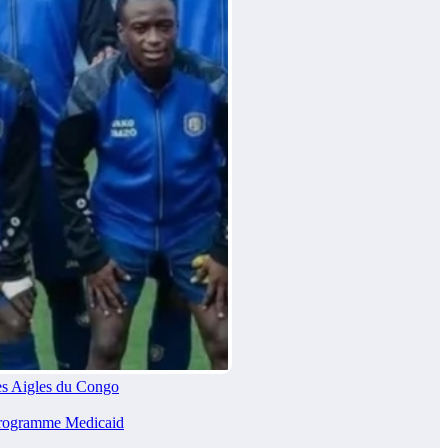
es Aigles du Congo
programme Medicaid