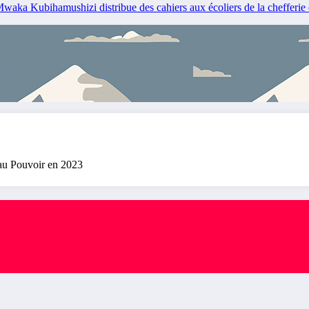
 Kubihamushizi distribue des cahiers aux écoliers de la chefferie d
au Pouvoir en 2023