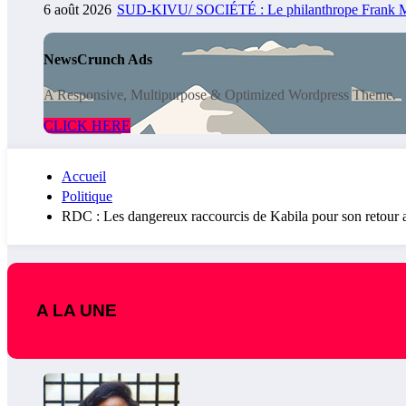
6 août 2026
SUD-KIVU/ SOCIÉTÉ : Le philanthrope Frank Mwaka
NewsCrunch Ads
A Responsive, Multipurpose & Optimized Wordpress Theme.
CLICK HERE
Accueil
Politique
RDC : Les dangereux raccourcis de Kabila pour son retour 
A LA UNE