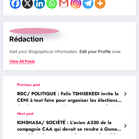
Rédaction
Add your Biographical Information.
Edit your Profile
now.
View All Posts
Previous post
RDC/ POLITIQUE : Felix TSHISEKEDI invite la
CENI à tout faire pour organiser les élections
des Gouverneurs et Vices-gouverneurs de 14
Provinces
Next post
KINSHASA/ SOCIÉTÉ : L’avion A330 de la
compagnie CAA qui devait se rendre à Goma a
été obligé de retourner à l’aéroport de Ndjili