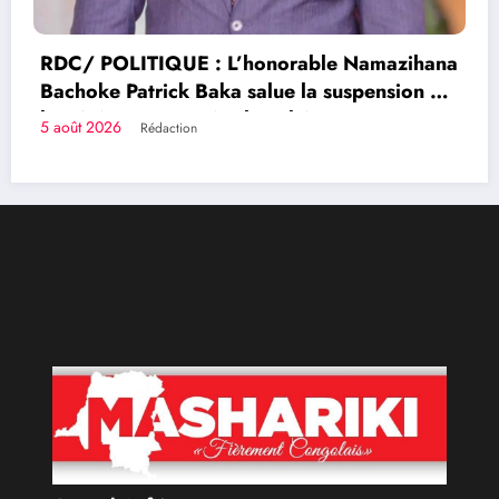
azihana
sion de
Congolais fièrement
Qui sommes-nous?
Le Groupe de Presse Mashariki RDC est une organisation
médiatique d’envergure, légalement constituée en
République Démocratique du Congo.