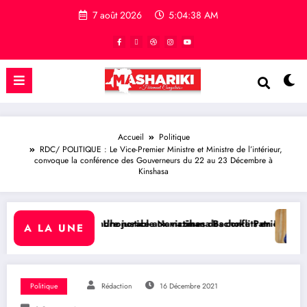
7 août 2026
5:04:39 AM
Accueil
Politique
RDC/ POLITIQUE : Le Vice-Premier Ministre et Ministre de l’intérieur,
convoque la conférence des Gouverneurs du 22 au 23 Décembre à
Kinshasa
justice aux victimes des conflits en RDC
orable Namazihana Bachoke Patrick Baka salue la suspension de l’arr
RDC/ POLITIQUE : Dépolitis
A LA UNE
Politique
Rédaction
16 Décembre 2021