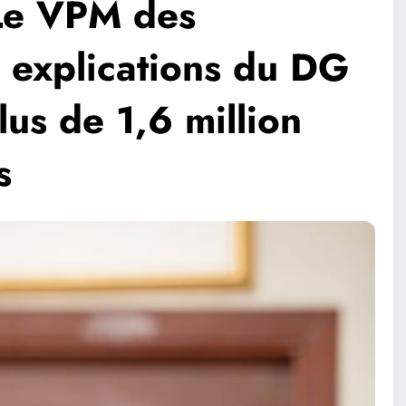
Le VPM des
 explications du DG
us de 1,6 million
s