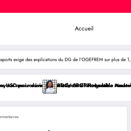
Accueil
orts exige des explications du DG de l’OGEFREM sur plus de 1,6
lais
le Amato Bayubasire Mirindi, un modèle de courage, 
titia Muderhwa nommée nouvelle secrétaire général
AFRIQUE/ SPORT : Li
mmentaires