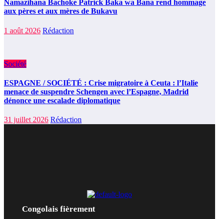
Namazihana Bachoke Patrick Baka wa Bana rend hommage
aux pères et aux mères de Bukavu
1 août 2026
Rédaction
Société
ESPAGNE / SOCIÉTÉ : Crise migratoire à Ceuta : l’Italie
menace de suspendre Schengen avec l’Espagne, Madrid
dénonce une escalade diplomatique
31 juillet 2026
Rédaction
Congolais fièrement