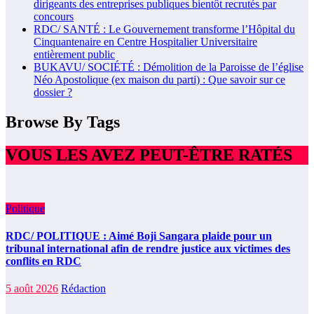
dirigeants des entreprises publiques bientôt recrutés par
concours
RDC/ SANTÉ : Le Gouvernement transforme l’Hôpital du
Cinquantenaire en Centre Hospitalier Universitaire
entièrement public
BUKAVU/ SOCIÉTÉ : Démolition de la Paroisse de l’église
Néo Apostolique (ex maison du parti) : Que savoir sur ce
dossier ?
Browse By Tags
VOUS LES AVEZ PEUT-ÊTRE RATÉS
Politique
RDC/ POLITIQUE : Aimé Boji Sangara plaide pour un
tribunal international afin de rendre justice aux victimes des
conflits en RDC
5 août 2026
Rédaction