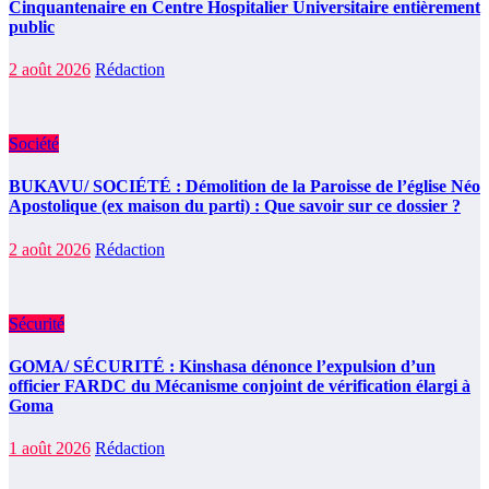
Cinquantenaire en Centre Hospitalier Universitaire entièrement
public
2 août 2026
Rédaction
Société
BUKAVU/ SOCIÉTÉ : Démolition de la Paroisse de l’église Néo
Apostolique (ex maison du parti) : Que savoir sur ce dossier ?
2 août 2026
Rédaction
Sécurité
GOMA/ SÉCURITÉ : Kinshasa dénonce l’expulsion d’un
officier FARDC du Mécanisme conjoint de vérification élargi à
Goma
1 août 2026
Rédaction