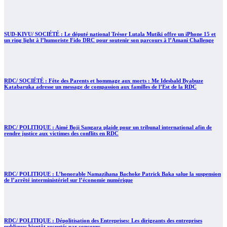
SUD-KIVU/ SOCIÉTÉ : Le député national Trésor Lutala Mutiki offre un iPhone 15 et
un ring light à l’humoriste Fido DRC pour soutenir son parcours à l’Amani Challenge
RDC/ SOCIÉTÉ : Fête des Parents et hommage aux morts : Me Idesbald Byabuze
Katabaruka adresse un message de compassion aux familles de l’Est de la RDC
RDC/ POLITIQUE : Aimé Boji Sangara plaide pour un tribunal international afin de
rendre justice aux victimes des conflits en RDC
RDC/ POLITIQUE : L’honorable Namazihana Bachoke Patrick Baka salue la suspension
de l’arrêté interministériel sur l’économie numérique
RDC/ POLITIQUE : Dépolitisation des Entreprises: Les dirigeants des entreprises
publiques bientôt recrutés par concours