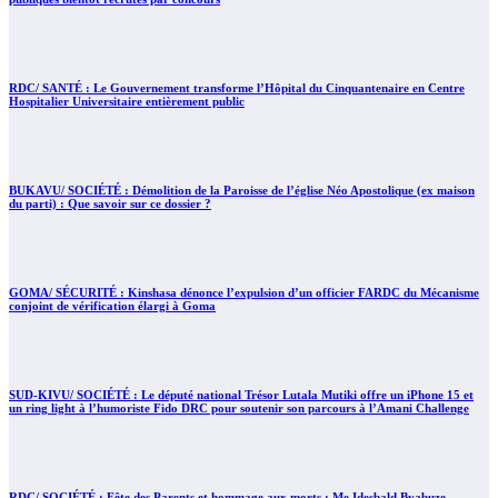
RDC/ SANTÉ : Le Gouvernement transforme l’Hôpital du Cinquantenaire en Centre
Hospitalier Universitaire entièrement public
BUKAVU/ SOCIÉTÉ : Démolition de la Paroisse de l’église Néo Apostolique (ex maison
du parti) : Que savoir sur ce dossier ?
GOMA/ SÉCURITÉ : Kinshasa dénonce l’expulsion d’un officier FARDC du Mécanisme
conjoint de vérification élargi à Goma
SUD-KIVU/ SOCIÉTÉ : Le député national Trésor Lutala Mutiki offre un iPhone 15 et
un ring light à l’humoriste Fido DRC pour soutenir son parcours à l’Amani Challenge
RDC/ SOCIÉTÉ : Fête des Parents et hommage aux morts : Me Idesbald Byabuze