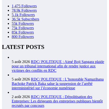
1,475
Followers
78.9k
Followers
5.1k
Followers
36.5k
Subscribers
55k
Followers
75k
Followers
85k
Followers
800
Followers
LATEST POSTS
5 août 2026
RDC/ POLITIQUE : Aimé Boji Sangara plaide
pour un tribunal international afin de rendre justice aux
victimes des conflits en RDC
5 août 2026
RDC/ POLITIQUE : L’honorable Namazihana
Bachoke Patrick Baka salue la suspension de l’arrêté
interministériel sur l’économie numérique
2 août 2026
RDC/ POLITIQUE : Dépolitisation des
Entreprises: Les dirigeants des entreprises publiques bientôt
recrutés par concours