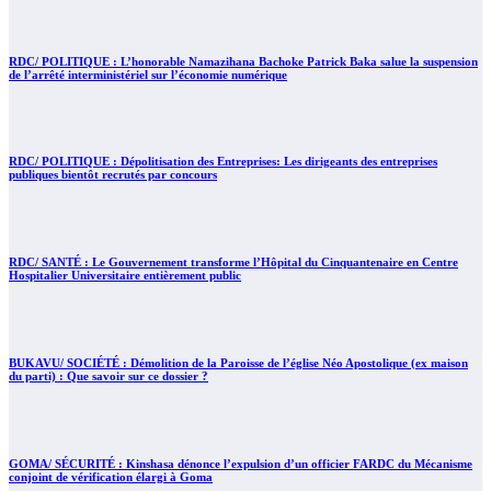
RDC/ POLITIQUE : L’honorable Namazihana Bachoke Patrick Baka salue la suspension
de l’arrêté interministériel sur l’économie numérique
RDC/ POLITIQUE : Dépolitisation des Entreprises: Les dirigeants des entreprises
publiques bientôt recrutés par concours
RDC/ SANTÉ : Le Gouvernement transforme l’Hôpital du Cinquantenaire en Centre
Hospitalier Universitaire entièrement public
BUKAVU/ SOCIÉTÉ : Démolition de la Paroisse de l’église Néo Apostolique (ex maison
du parti) : Que savoir sur ce dossier ?
GOMA/ SÉCURITÉ : Kinshasa dénonce l’expulsion d’un officier FARDC du Mécanisme
conjoint de vérification élargi à Goma