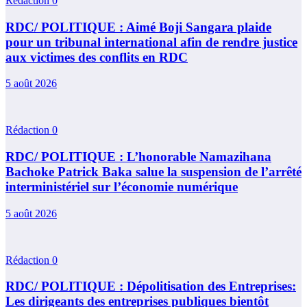
Rédaction
0
RDC/ POLITIQUE : Aimé Boji Sangara plaide
pour un tribunal international afin de rendre justice
aux victimes des conflits en RDC
5 août 2026
Rédaction
0
RDC/ POLITIQUE : L’honorable Namazihana
Bachoke Patrick Baka salue la suspension de l’arrêté
interministériel sur l’économie numérique
5 août 2026
Rédaction
0
RDC/ POLITIQUE : Dépolitisation des Entreprises:
Les dirigeants des entreprises publiques bientôt