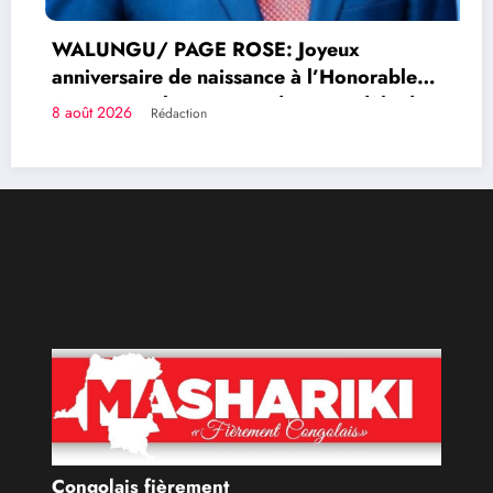
WALUNGU/ PAGE ROSE: Joyeux
anniversaire de naissance à l’Honorable
Amato Bayubasire Mirindi, un modèle de
8 août 2026
Rédaction
courage, d’intelligence et de résilience
Congolais fièrement