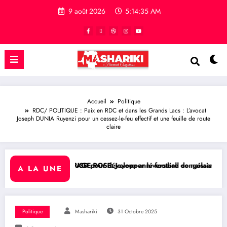
9 août 2026
5:14:36 AM
Accueil
Politique
RDC/ POLITIQUE : Paix en RDC et dans les Grands Lacs : L’avocat
Joseph DUNIA Ruyenzi pour un cessez-le-feu effectif et une feuille de route
claire
ns USD pour développer le football congolais
AGE ROSE: Joyeux anniversaire de naissance à l’Honorable Amato Bayu
RDC/ SPORT : 
A LA UNE
Politique
Mashariki
31 Octobre 2025