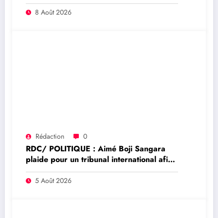
détenus et leur transfert à l’AFC/M23
8 Août 2026
Rédaction
0
RDC/ POLITIQUE : Aimé Boji Sangara
plaide pour un tribunal international afin
de rendre justice aux victimes des conflits
en RDC
5 Août 2026