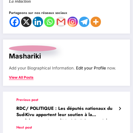
La rédaction
Partageons sur nos réseaux sociaux
Mashariki
Add your Biographical Information.
Edit your Profile
now.
View All Posts
Previous post
RDC/ POLITIQUE : Les députés nationaux du
Sud-Kivu apportent leur soutien à la
candidature unique d’Aimé Boji Sangara à la
présidence de l’Assemblée nationale
Next post