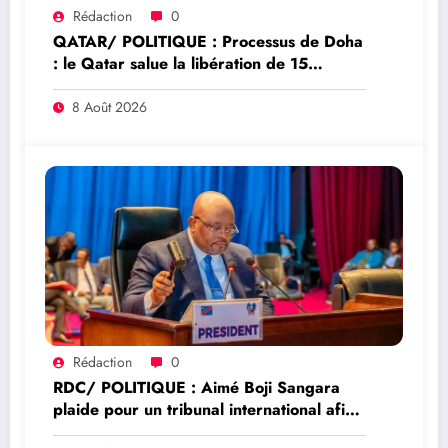
Rédaction
0
QATAR/ POLITIQUE : Processus de Doha
: le Qatar salue la libération de 15
détenus et leur transfert à l’AFC/M23
8 Août 2026
Rédaction
0
RDC/ POLITIQUE : Aimé Boji Sangara
plaide pour un tribunal international afin
de rendre justice aux victimes des conflits