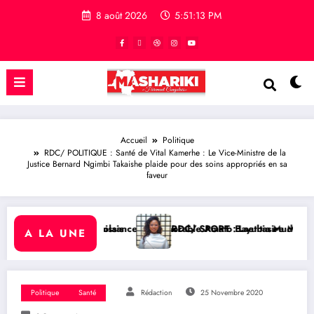
8 août 2026
5:51:14 PM
Accueil
Politique
RDC/ POLITIQUE : Santé de Vital Kamerhe : Le Vice-Ministre de la
Justice Bernard Ngimbi Takaishe plaide pour des soins appropriés en sa
faveur
 l’Honorable Amato Bayubasire Mirindi, un modèle de courage, d’int
RDC/ SPORT : Laetitia Muderhwa nommée nouvelle secrétai
A LA UNE
Politique
Santé
Rédaction
25 Novembre 2020