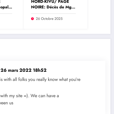
:
NORD-KIVU/ PAGE
copale
NOIRE: Décès de Mgr
go
Faustin Ngabu, évêque
émérite de Goma
26 Octobre 2025
r de
t
26 mars 2022 18h52
s with all folks you really know what you’re
 with my site =). We can have a
ween us