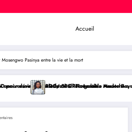
Accueil
Mosengwo Pasinya entre la vie et la mort
ll congolais
’Honorable Amato Bayubasire Mirindi, un modèle de c
RT : Laetitia Muderhwa nommée nouvelle secrétaire
AFRIQUE/ SP
ntaires