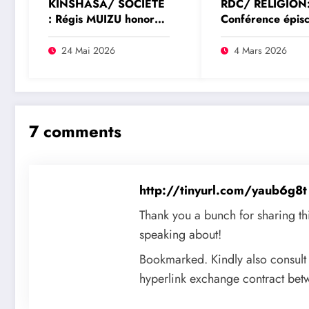
KINSHASA/ SOCIÉTÉ
RDC/ RELIGION
: Régis MUIZU honoré
Conférence épis
par l’Agence
nationale du Con
Chrétienne du Grand
(CENCO) : des
24 Mai 2026
4 Mars 2026
Kasaï pour son
accusations de
engagement social et
corruption autou
professionnel
l’élection de Mgr
Fulgence Muteba
7 comments
http://tinyurl.com/yaub6g8
Thank you a bunch for sharing thi
speaking about!
Bookmarked. Kindly also consult
hyperlink exchange contract bet