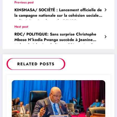
Previous post
KINSHASA/ SOCIÉTÉ : Lancement officielle de
la campagne nationale sur la cohésion sociale
et l’unité nationale par le CCNSC et son
interface la DYCOD
Next post
RDC/ POLITIQUE: Sans surprise Christophe
Mboso N’kodia Pwanga succède à Jeanine
Mabunda à la tête de l’assemblée nationale
RELATED POSTS