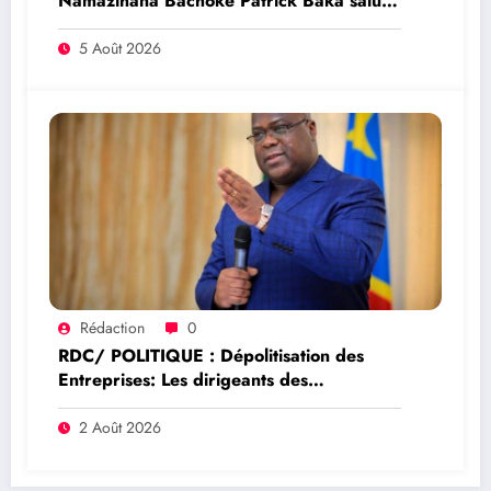
Namazihana Bachoke Patrick Baka salue
la suspension de l’arrêté interministériel
sur l’économie numérique
5 Août 2026
Rédaction
0
RDC/ POLITIQUE : Dépolitisation des
Entreprises: Les dirigeants des
entreprises publiques bientôt recrutés par
concours
2 Août 2026