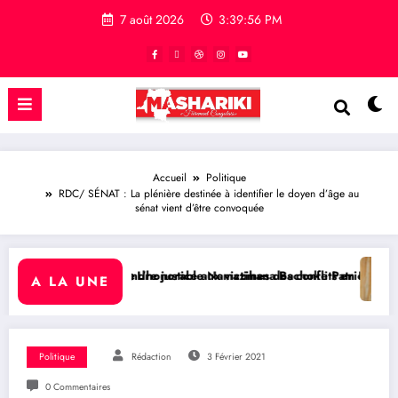
7 août 2026
3:39:57 PM
Accueil
Politique
RDC/ SÉNAT : La plénière destinée à identifier le doyen d’âge au
sénat vient d’être convoquée
justice aux victimes des conflits en RDC
orable Namazihana Bachoke Patrick Baka salue la suspension de l’arr
RDC/ POLITIQUE : Dépolitis
A LA UNE
Politique
Rédaction
3 Février 2021
0 Commentaires