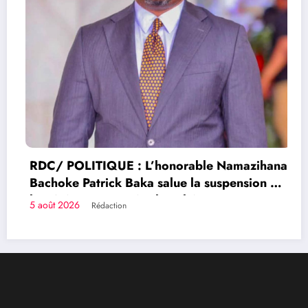
RDC/ POLITIQUE : L’honorable Namazihana
Bachoke Patrick Baka salue la suspension de
l’arrêté interministériel sur l’économie
5 août 2026
Rédaction
numérique