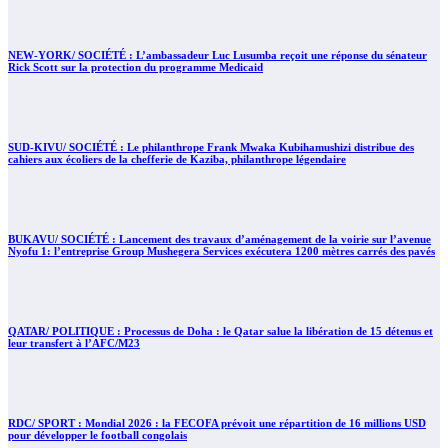
NEW-YORK/ SOCIÉTÉ : L’ambassadeur Luc Lusumba reçoit une réponse du sénateur
Rick Scott sur la protection du programme Medicaid
SUD-KIVU/ SOCIÉTÉ : Le philanthrope Frank Mwaka Kubihamushizi distribue des
cahiers aux écoliers de la chefferie de Kaziba, philanthrope légendaire
BUKAVU/ SOCIÉTÉ : Lancement des travaux d’aménagement de la voirie sur l’avenue
Nyofu 1: l’entreprise Group Mushegera Services exécutera 1200 mètres carrés des pavés
QATAR/ POLITIQUE : Processus de Doha : le Qatar salue la libération de 15 détenus et
leur transfert à l’AFC/M23
RDC/ SPORT : Mondial 2026 : la FECOFA prévoit une répartition de 16 millions USD
pour développer le football congolais