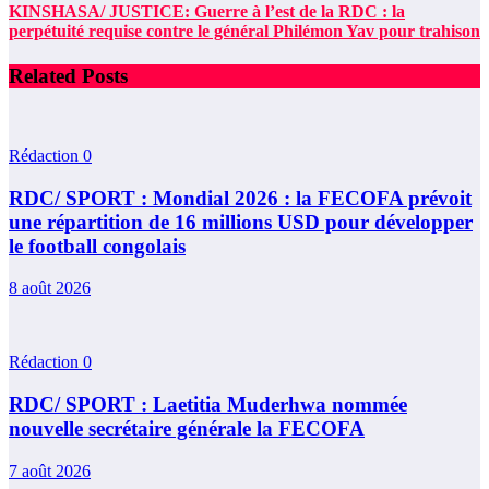
KINSHASA/ JUSTICE: Guerre à l’est de la RDC : la
perpétuité requise contre le général Philémon Yav pour trahison
Related Posts
Rédaction
0
RDC/ SPORT : Mondial 2026 : la FECOFA prévoit
une répartition de 16 millions USD pour développer
le football congolais
8 août 2026
Rédaction
0
RDC/ SPORT : Laetitia Muderhwa nommée
nouvelle secrétaire générale la FECOFA
7 août 2026