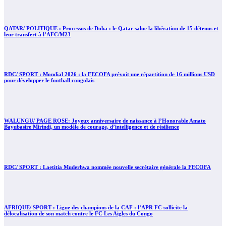
QATAR/ POLITIQUE : Processus de Doha : le Qatar salue la libération de 15 détenus et
leur transfert à l’AFC/M23
RDC/ SPORT : Mondial 2026 : la FECOFA prévoit une répartition de 16 millions USD
pour développer le football congolais
WALUNGU/ PAGE ROSE: Joyeux anniversaire de naissance à l’Honorable Amato
Bayubasire Mirindi, un modèle de courage, d’intelligence et de résilience
RDC/ SPORT : Laetitia Muderhwa nommée nouvelle secrétaire générale la FECOFA
AFRIQUE/ SPORT : Ligue des champions de la CAF : l’APR FC sollicite la
délocalisation de son match contre le FC Les Aigles du Congo