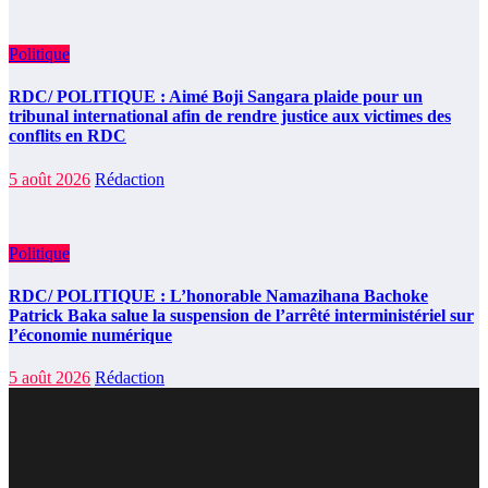
Politique
RDC/ POLITIQUE : Aimé Boji Sangara plaide pour un
tribunal international afin de rendre justice aux victimes des
conflits en RDC
5 août 2026
Rédaction
Politique
RDC/ POLITIQUE : L’honorable Namazihana Bachoke
Patrick Baka salue la suspension de l’arrêté interministériel sur
l’économie numérique
5 août 2026
Rédaction