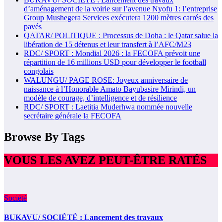
d’aménagement de la voirie sur l’avenue Nyofu 1: l’entreprise
Group Mushegera Services exécutera 1200 mètres carrés des
pavés
QATAR/ POLITIQUE : Processus de Doha : le Qatar salue la
libération de 15 détenus et leur transfert à l’AFC/M23
RDC/ SPORT : Mondial 2026 : la FECOFA prévoit une
répartition de 16 millions USD pour développer le football
congolais
WALUNGU/ PAGE ROSE: Joyeux anniversaire de
naissance à l’Honorable Amato Bayubasire Mirindi, un
modèle de courage, d’intelligence et de résilience
RDC/ SPORT : Laetitia Muderhwa nommée nouvelle
secrétaire générale la FECOFA
Browse By Tags
VOUS LES AVEZ PEUT-ÊTRE RATÉS
Société
BUKAVU/ SOCIÉTÉ : Lancement des travaux