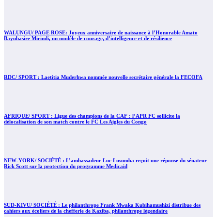
WALUNGU/ PAGE ROSE: Joyeux anniversaire de naissance à l’Honorable Amato
Bayubasire Mirindi, un modèle de courage, d’intelligence et de résilience
RDC/ SPORT : Laetitia Muderhwa nommée nouvelle secrétaire générale la FECOFA
AFRIQUE/ SPORT : Ligue des champions de la CAF : l’APR FC sollicite la
délocalisation de son match contre le FC Les Aigles du Congo
NEW-YORK/ SOCIÉTÉ : L’ambassadeur Luc Lusumba reçoit une réponse du sénateur
Rick Scott sur la protection du programme Medicaid
SUD-KIVU/ SOCIÉTÉ : Le philanthrope Frank Mwaka Kubihamushizi distribue des
cahiers aux écoliers de la chefferie de Kaziba, philanthrope légendaire