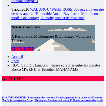
football congolais
8 août 2026
WALUNGU/ PAGE ROSE: Joyeux anniversaire
de naissance à l’Honorable Amato Bayubasire Mirindi, un
modèle de courage, d’intelligence et de résilience
NewsCrunch Ads
A Responsive, Multipurpose & Optimized Wordpress
Theme.
CLICK HERE
Accueil
Sport
RDC/ SPORT: Linafoot : remise et reprise entre les comités
Bosco MWEHU et Timothée MANAYAME
A LA UNE
BUKAVU/ SOCIÉTÉ : Lancement des travaux d’aménagement de la voirie sur l’avenue
Nyofu 1: l’entreprise Group Mushegera Services exécutera 1200 mètres carrés des pavés