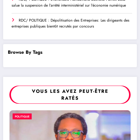
salue la suspension de l’arrêté interministériel sur l’économie numérique
RDC/ POLITIQUE : Dépolitisation des Entreprises: Les dirigeants des
entreprises publiques bientôt recrutés par concours
Browse By Tags
VOUS LES AVEZ PEUT-ÊTRE
RATÉS
RDC/ POLITIQUE : Dépolitisation d
POLITIQUE
Entreprises: Les dirigeants des entr
publiques bientôt recrutés par conc
2 août 2026
Rédaction