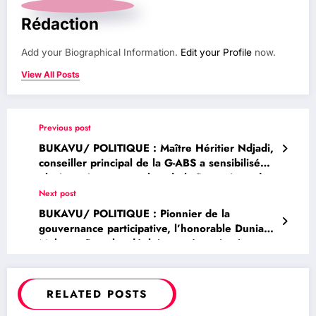
Rédaction
Add your Biographical Information.
Edit your Profile
now.
View All Posts
Previous post
BUKAVU/ POLITIQUE : Maître Héritier Ndjadi,
conseiller principal de la G-ABS a sensibilisé
plusieurs jeunes membre de la Dynamique des
nouveaux citoyens sur leur rôle pendant la
Next post
période électorale
BUKAVU/ POLITIQUE : Pionnier de la
gouvernance participative, l’honorable Dunia
Mukome Douglas déploie ses énergies à
travers la Fondation Douglas Mukome pour
sensibiliser la population sur la citoyenneté
responsable ( La semaine de la Fondation
RELATED POSTS
Douglas Mukome)