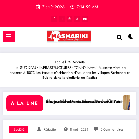
7 août 2026
7:14:53 AM
Accueil
Société
SUD-KIVU/ INFRASTRUCTURES: TONNY Ntwali Mukome vient de
financer à 100% les travaux d’adduction d’eau dans les villages Burhende et
Bubira dans la chefferie de Kaziba
tice aux victimes des conflits en RDC
able Namazihana Bachoke Patrick Baka salue la suspension de l’arrêté
RDC/ POLITIQUE : Dépolitisati
A LA UNE
Société
Rédaction
8 Août 2023
0 Commentaires