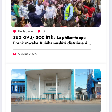
Rédaction
0
SUD-KIVU/ SOCIÉTÉ : Le philanthrope
Frank Mwaka Kubihamushizi distribue des
cahiers aux écoliers de la chefferie de
Kaziba, philanthrope légendaire
6 Août 2026