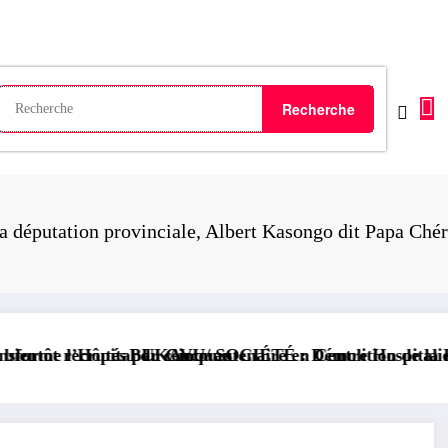
éputation provinciale, Albert Kasongo dit Papa Chéri s
e en Centre Hospitalier Universitaire entièrement publ
 : Démolition de la Paroisse de l’église Néo Apostolique
GOMA/ SÉCURITÉ : 