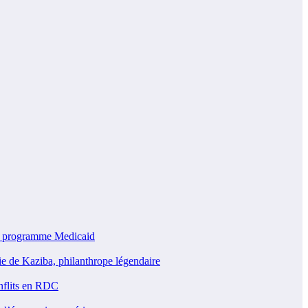
u programme Medicaid
 de Kaziba, philanthrope légendaire
nflits en RDC