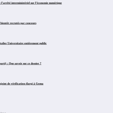
arrêté interministériel sur l’économie numérique
 bientôt recrutés par concours
lier Universitaire entièrement public
rti) : Que savoir sur ce dossier ?
int de vérification élargi à Goma