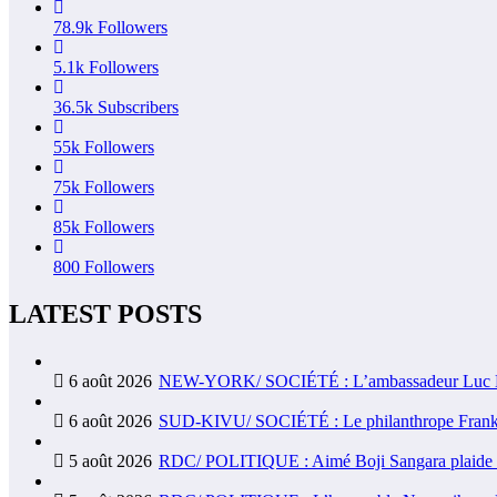
78.9k
Followers
5.1k
Followers
36.5k
Subscribers
55k
Followers
75k
Followers
85k
Followers
800
Followers
LATEST POSTS
6 août 2026
NEW-YORK/ SOCIÉTÉ : L’ambassadeur Luc Lusum
6 août 2026
SUD-KIVU/ SOCIÉTÉ : Le philanthrope Frank Mwa
5 août 2026
RDC/ POLITIQUE : Aimé Boji Sangara plaide pour