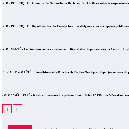
RDC/ POLITIQUE : L’honorable Namazihana Bachoke Patrick Baka salue la suspension de l’
RDC/ POLITIQUE : Dépolitisation des Entreprises: Les dirigeants des entreprises publiques
RDC/ SANTÉ : Le Gouvernement transforme l’Hôpital du Cinquantenaire en Centre Hospita
BUKAVU/ SOCIÉTÉ : Démolition de la Paroisse de l’église Néo Apostolique (ex maison du pa
GOMA/ SÉCURITÉ : Kinshasa dénonce l’expulsion d’un officier FARDC du Mécanisme conjo