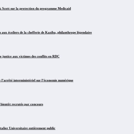
Scott sur la protection du programme Medicaid
x écoliers de la chefferie de Kaziba, philanthrope légendaire
justice aux victimes des conflits en RDC
arrêté interministériel sur l’économie numérique
 bientôt recrutés par concours
lier Universitaire entièrement public