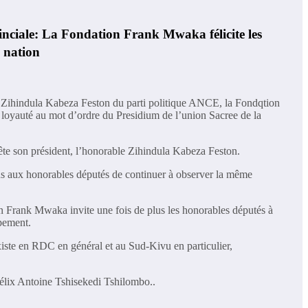
nciale: La Fondation Frank Mwaka félicite les
a nation
le Zihindula Kabeza Feston du parti politique ANCE, la Fondqtion
 loyauté au mot d’ordre du Presidium de l’union Sacree de la
ête son président, l’honorable Zihindula Kabeza Feston.
plus aux honorables députés de continuer à observer la même
on Frank Mwaka invite une fois de plus les honorables députés à
ppement.
iste en RDC en général et au Sud-Kivu en particulier,
Félix Antoine Tshisekedi Tshilombo..