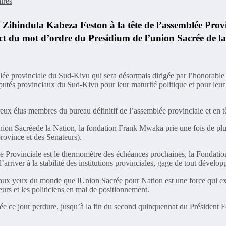
ires
hindula Kabeza Feston à la tête de l’assemblée Provi
ect du mot d’ordre du Presidium de l’union Sacrée de l
mblée provinciale du Sud-Kivu qui sera désormais dirigée par l’honorab
tés provinciaux du Sud-Kivu pour leur maturité politique et pour leur
eux élus membres du bureau définitif de l’assemblée provinciale et en t
 l’union Sacréede la Nation, la fondation Frank Mwaka prie une fois de 
rovince et des Senateurs).
ée Provinciale est le thermomètre des échéances prochaines, la Fondati
’arriver à la stabilité des institutions provinciales, gage de tout dévelo
 aux yeux du monde que lUnion Sacrée pour Nation est une force qui ex
eurs et les politiciens en mal de positionnement.
e ce jour perdure, jusqu’à la fin du second quinquennat du Président 