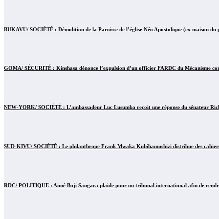
BUKAVU/ SOCIÉTÉ : Démolition de la Paroisse de l’église Néo Apostolique (ex maison du pa
GOMA/ SÉCURITÉ : Kinshasa dénonce l’expulsion d’un officier FARDC du Mécanisme conjo
NEW-YORK/ SOCIÉTÉ : L’ambassadeur Luc Lusumba reçoit une réponse du sénateur Rick 
SUD-KIVU/ SOCIÉTÉ : Le philanthrope Frank Mwaka Kubihamushizi distribue des cahiers au
RDC/ POLITIQUE : Aimé Boji Sangara plaide pour un tribunal international afin de rendre 