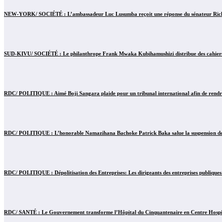
NEW-YORK/ SOCIÉTÉ : L’ambassadeur Luc Lusumba reçoit une réponse du sénateur Rick 
SUD-KIVU/ SOCIÉTÉ : Le philanthrope Frank Mwaka Kubihamushizi distribue des cahiers au
RDC/ POLITIQUE : Aimé Boji Sangara plaide pour un tribunal international afin de rendre 
RDC/ POLITIQUE : L’honorable Namazihana Bachoke Patrick Baka salue la suspension de l’
RDC/ POLITIQUE : Dépolitisation des Entreprises: Les dirigeants des entreprises publiques
RDC/ SANTÉ : Le Gouvernement transforme l’Hôpital du Cinquantenaire en Centre Hospita