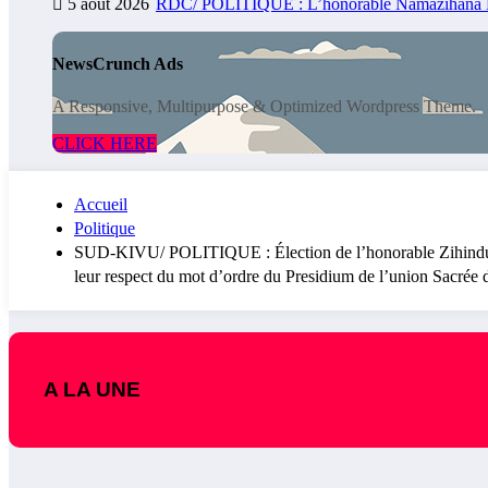
5 août 2026
RDC/ POLITIQUE : L’honorable Namazihana Bacho
NewsCrunch Ads
A Responsive, Multipurpose & Optimized Wordpress Theme.
CLICK HERE
Accueil
Politique
SUD-KIVU/ POLITIQUE : Élection de l’honorable Zihindula K
leur respect du mot d’ordre du Presidium de l’union Sacrée d
A LA UNE