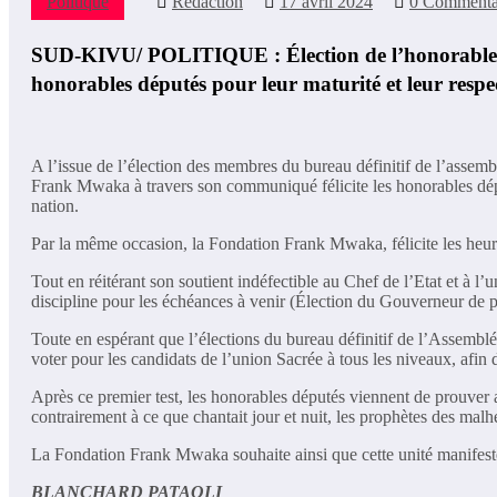
Politique
Rédaction
17 avril 2024
0 Commenta
SUD-KIVU/ POLITIQUE : Élection de l’honorable Zi
honorables députés pour leur maturité et leur resp
A l’issue de l’élection des membres du bureau définitif de l’asse
Frank Mwaka à travers son communiqué félicite les honorables dépu
nation.
Par la même occasion, la Fondation Frank Mwaka, félicite les heur
Tout en réitérant son soutient indéfectible au Chef de l’Etat et à
discipline pour les échéances à venir (Élection du Gouverneur de p
Toute en espérant que l’élections du bureau définitif de l’Assembl
voter pour les candidats de l’union Sacrée à tous les niveaux, afin d
Après ce premier test, les honorables députés viennent de prouver
contrairement à ce que chantait jour et nuit, les prophètes des malh
La Fondation Frank Mwaka souhaite ainsi que cette unité manifesté
BLANCHARD PATAOLI