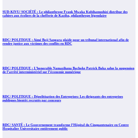
SUD-KIVU/ SOCIÉTÉ : Le philanthrope Frank Mwaka Kubihamushizi distribue des
cahiers aux écoliers de la chefferie de Kaziba, philanthrope légendaire
RDC/ POLITIQUE : Aimé Boji Sangara plaide pour un tribunal international afin de
rendre justice aux victimes des conflits en RDC
RDC/ POLITIQUE : L’honorable Namazihana Bachoke Patrick Baka salue la suspension
de l’arrêté interministériel sur l’économie numérique
RDC/ POLITIQUE : Dépolitisation des Entreprises: Les dirigeants des entreprises
publiques bientôt recrutés par concours
RDC/ SANTÉ : Le Gouvernement transforme l’Hôpital du Cinquantenaire en Centre
Hospitalier Universitaire entièrement public