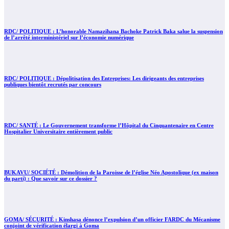
RDC/ POLITIQUE : L’honorable Namazihana Bachoke Patrick Baka salue la suspension
de l’arrêté interministériel sur l’économie numérique
RDC/ POLITIQUE : Dépolitisation des Entreprises: Les dirigeants des entreprises
publiques bientôt recrutés par concours
RDC/ SANTÉ : Le Gouvernement transforme l’Hôpital du Cinquantenaire en Centre
Hospitalier Universitaire entièrement public
BUKAVU/ SOCIÉTÉ : Démolition de la Paroisse de l’église Néo Apostolique (ex maison
du parti) : Que savoir sur ce dossier ?
GOMA/ SÉCURITÉ : Kinshasa dénonce l’expulsion d’un officier FARDC du Mécanisme
conjoint de vérification élargi à Goma