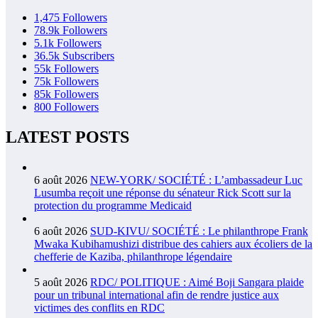
1,475
Followers
78.9k
Followers
5.1k
Followers
36.5k
Subscribers
55k
Followers
75k
Followers
85k
Followers
800
Followers
LATEST POSTS
6 août 2026
NEW-YORK/ SOCIÉTÉ : L’ambassadeur Luc
Lusumba reçoit une réponse du sénateur Rick Scott sur la
protection du programme Medicaid
6 août 2026
SUD-KIVU/ SOCIÉTÉ : Le philanthrope Frank
Mwaka Kubihamushizi distribue des cahiers aux écoliers de la
chefferie de Kaziba, philanthrope légendaire
5 août 2026
RDC/ POLITIQUE : Aimé Boji Sangara plaide
pour un tribunal international afin de rendre justice aux
victimes des conflits en RDC