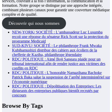
services, couvrant à la fois l’information, la communication et la
formation. Notre groupe se distingue par une approche intégrée,
combinant plusieurs canaux pour garantir une couverture médiatique
complète et de qualité.
Découvrir qui nous sommes
NEW-YORK/ SOCIÉTÉ : L’ambassadeur Luc Lusumba
reçoit une réponse du sénateur Rick Scott sur la protection du
programme Medicaid
SUD-KIVU/ SOCIÉTÉ : Le philanthrope Frank Mwaka
Kubihamushizi distribue des cahiers aux écoliers de la
chefferie de Kaziba, philanthrope légendaire
RDC/ POLITIQUE : Aimé Boji Sangara plaide pour un
tribunal international afin de rendre justice aux victimes des
conflits en RDC
RDC/ POLITIQUE : L’honorable Namazihana Bachoke
Patrick Baka salue la suspension de l’arrêté interministériel sur
l’économie numérique
RDC/ POLITIQUE : Dépolitisation des Entreprises: Les
dirigeants des entreprises publiques bientôt recrutés par
concours
Browse By Tags