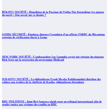
BUKAVU/ SOCIÉTÉ : Démolition de la Paroisse de l’église Néo Apostolique (ex maison
du parti) : Que savoir sur ce dossier ?
GOMA/ SÉCURITÉ : Kinshasa dénonce l’expulsion d’un officier FARDC du Mécanisme
conjoint de vérification élargi à Goma
NEW-YORK/ SOCIÉTÉ : L’ambassadeur Luc Lusumba reçoit une réponse du sénateur
Rick Scott sur la protection du programme Medicaid
SUD-KIVU/ SOCIÉTÉ : Le philanthrope Frank Mwaka Kubihamushizi distribue des
cahiers aux écoliers de la chefferie de Kaziba, philanthrope légendaire
RDC/ POLITIQUE : Aimé Boji Sangara plaide pour un tribunal international afin de
rendre justice aux victimes des conflits en RDC