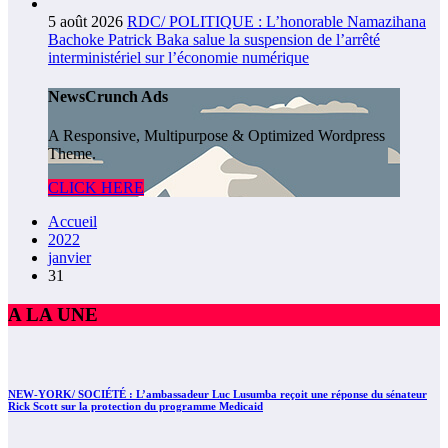
5 août 2026
RDC/ POLITIQUE : L’honorable Namazihana
Bachoke Patrick Baka salue la suspension de l’arrêté
interministériel sur l’économie numérique
NewsCrunch Ads
A Responsive, Multipurpose & Optimized Wordpress
Theme.
CLICK HERE
Accueil
2022
janvier
31
A LA UNE
NEW-YORK/ SOCIÉTÉ : L’ambassadeur Luc Lusumba reçoit une réponse du sénateur
Rick Scott sur la protection du programme Medicaid