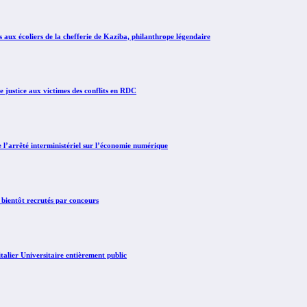
x écoliers de la chefferie de Kaziba, philanthrope légendaire
justice aux victimes des conflits en RDC
arrêté interministériel sur l’économie numérique
 bientôt recrutés par concours
lier Universitaire entièrement public