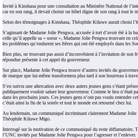
Invité à Kinshasa pour une consultation au Ministère National de l’
car en son rang, il devait choisir un hôtel digne de son rang à tout le
Selon des témoignages à Kinshasa, Théophile Kiluwe aurait choisi l’hôt
S’agissant de Madame Jolie Pengwa, accusée à tort d’avoir été à la ba
celle qu’il appelle sa « soeur », Madame Jolie Pengwa trouvant en cel
les problèmes qu’endurent ses frères qui ont été employés dans les Soc
Bien plus, ne trouvant pas aussi d’inconvénient à l’invitation de son 
répondue présente à cet appel du gouverneur.
Sur place, Madame Jolie Pengwa trouve d’autres invités du gouverneur,
de marque que lui-même transformera plus tard à son bourreau à trave
S’en suivra une altercation avec deux autres jeunes gens s’étant prés
publiquement vouloir saluer leur gouverneur. Comme le lieu n’était pa
dans les prochains jours. Ces jeunes gens n’ont pas voulu entendre cette
c’était ainsi la fin de la soirée et tout le monde est retourné chez lui.
Au lendemain, un communiqué incriminant clairement Madame Jolie Pen
Théophile Kiluwe Migo.
Interrogé sur la motivation de ce communiqué du reste diffamatoire, T
l’UNC invités par Madame Jolie Pengwa pour l’agresser et l’enlever.