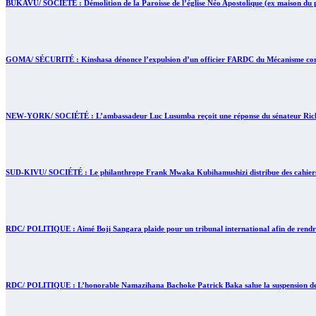
BUKAVU/ SOCIÉTÉ : Démolition de la Paroisse de l’église Néo Apostolique (ex maison du pa
GOMA/ SÉCURITÉ : Kinshasa dénonce l’expulsion d’un officier FARDC du Mécanisme conjo
NEW-YORK/ SOCIÉTÉ : L’ambassadeur Luc Lusumba reçoit une réponse du sénateur Rick 
SUD-KIVU/ SOCIÉTÉ : Le philanthrope Frank Mwaka Kubihamushizi distribue des cahiers au
RDC/ POLITIQUE : Aimé Boji Sangara plaide pour un tribunal international afin de rendre 
RDC/ POLITIQUE : L’honorable Namazihana Bachoke Patrick Baka salue la suspension de l’