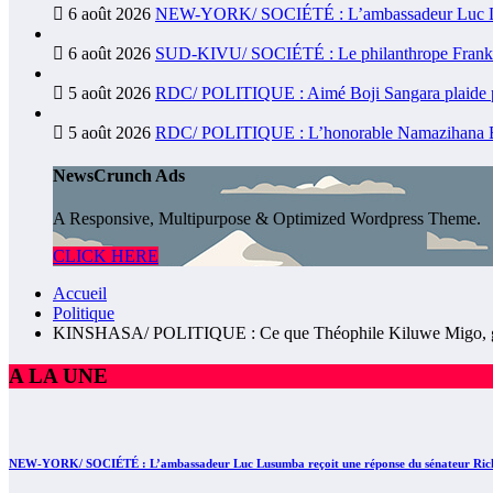
6 août 2026
NEW-YORK/ SOCIÉTÉ : L’ambassadeur Luc Lusum
6 août 2026
SUD-KIVU/ SOCIÉTÉ : Le philanthrope Frank Mwa
5 août 2026
RDC/ POLITIQUE : Aimé Boji Sangara plaide pour
5 août 2026
RDC/ POLITIQUE : L’honorable Namazihana Bacho
NewsCrunch Ads
A Responsive, Multipurpose & Optimized Wordpress Theme.
CLICK HERE
Accueil
Politique
KINSHASA/ POLITIQUE : Ce que Théophile Kiluwe Migo, gouver
A LA UNE
NEW-YORK/ SOCIÉTÉ : L’ambassadeur Luc Lusumba reçoit une réponse du sénateur Rick 