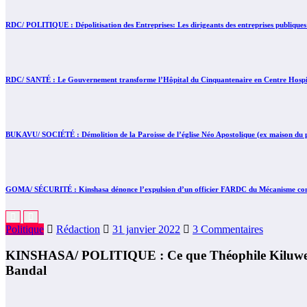
RDC/ POLITIQUE : Dépolitisation des Entreprises: Les dirigeants des entreprises publiques
RDC/ SANTÉ : Le Gouvernement transforme l’Hôpital du Cinquantenaire en Centre Hospita
BUKAVU/ SOCIÉTÉ : Démolition de la Paroisse de l’église Néo Apostolique (ex maison du pa
GOMA/ SÉCURITÉ : Kinshasa dénonce l’expulsion d’un officier FARDC du Mécanisme conjo
Politique
Rédaction
31 janvier 2022
3 Commentaires
KINSHASA/ POLITIQUE : Ce que Théophile Kiluwe Migo
Bandal