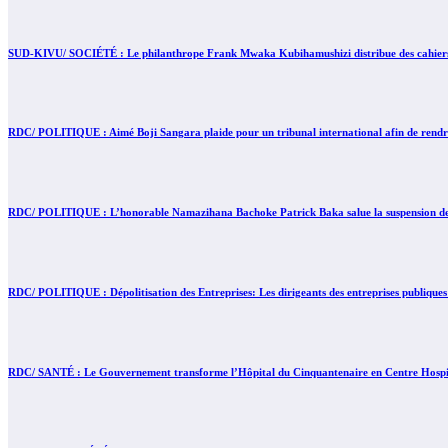
SUD-KIVU/ SOCIÉTÉ : Le philanthrope Frank Mwaka Kubihamushizi distribue des cahiers au
RDC/ POLITIQUE : Aimé Boji Sangara plaide pour un tribunal international afin de rendre 
RDC/ POLITIQUE : L’honorable Namazihana Bachoke Patrick Baka salue la suspension de l’
RDC/ POLITIQUE : Dépolitisation des Entreprises: Les dirigeants des entreprises publiques
RDC/ SANTÉ : Le Gouvernement transforme l’Hôpital du Cinquantenaire en Centre Hospita