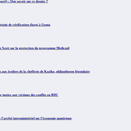
rti) : Que savoir sur ce dossier ?
int de vérification élargi à Goma
Scott sur la protection du programme Medicaid
x écoliers de la chefferie de Kaziba, philanthrope légendaire
justice aux victimes des conflits en RDC
arrêté interministériel sur l’économie numérique