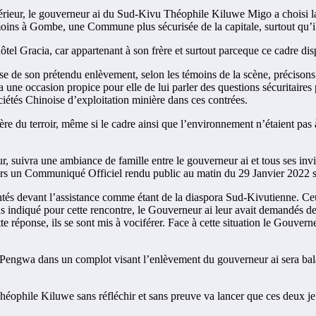
intérieur, le gouverneur ai du Sud-Kivu Théophile Kiluwe Migo a choisi
 moins à Gombe, une Commune plus sécurisée de la capitale, surtout qu’il
el Gracia, car appartenant à son frère et surtout parceque ce cadre dis
se de son prétendu enlèvement, selon les témoins de la scène, précisons
a une occasion propice pour elle de lui parler des questions sécuritair
iétés Chinoise d’exploitation minière dans ces contrées.
frère du terroir, même si le cadre ainsi que l’environnement n’étaient 
 suivra une ambiance de famille entre le gouverneur ai et tous ses inv
rs un Communiqué Officiel rendu public au matin du 29 Janvier 2022 si
entés devant l’assistance comme étant de la diaspora Sud-Kivutienne. Ce
s indiqué pour cette rencontre, le Gouverneur ai leur avait demandés d
 réponse, ils se sont mis à vociférer. Face à cette situation le Gouverneu
gwa dans un complot visant l’enlèvement du gouverneur ai sera balanc
héophile Kiluwe sans réfléchir et sans preuve va lancer que ces deux je