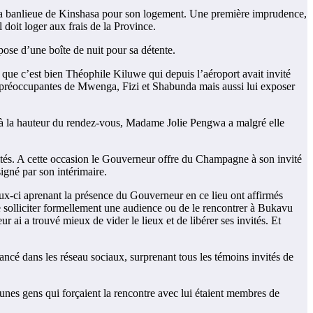
 la banlieue de Kinshasa pour son logement. Une première imprudence,
 doit loger aux frais de la Province.
pose d’une boîte de nuit pour sa détente.
 que c’est bien Théophile Kiluwe qui depuis l’aéroport avait invité
es préoccupantes de Mwenga, Fizi et Shabunda mais aussi lui exposer
pas à la hauteur du rendez-vous, Madame Jolie Pengwa a malgré elle
ités. A cette occasion le Gouverneur offre du Champagne à son invité
gné par son intérimaire.
ux-ci aprenant la présence du Gouverneur en ce lieu ont affirmés
e solliciter formellement une audience ou de le rencontrer à Bukavu
r ai a trouvé mieux de vider le lieux et de libérer ses invités. Et
é dans les réseau sociaux, surprenant tous les témoins invités de
unes gens qui forçaient la rencontre avec lui étaient membres de