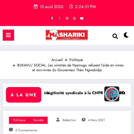
10 août 2026
2:24:52 PM
Accueil
Politique
BUKAVU/ SOCIAL: Les sinistrés de Nyamugo refusent l’aide en vivres
et non-vivres du Gouverneur Théo Ngwabidje
syndicale à la CNPR refait surface, les comités de base réclament de no
RDC/ SOCIÉTÉ : le Comité directeur de la C
A LA UNE
Politique
Société
Rédaction
4 Mars 2021
3 Commentaires