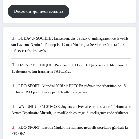
Découvrir qui nous sommes
BUKAVU/ SOCIÉTÉ : Lancement des travaux d’aménagement de la voirie
sur l’avenue Nyofu 1: l’entreprise Group Mushegera Services exécutera 1200
mètres carrés des pavés
QATAR/ POLITIQUE : Processus de Doha : le Qatar salue la libération de
15 détenus et leur transfert à l’AFC/M23
RDC/ SPORT : Mondial 2026 : la FECOFA prévoit une répartition de 16
millions USD pour développer le football congolais
WALUNGU/ PAGE ROSE: Joyeux anniversaire de naissance à l’Honorable
Amato Bayubasire Mirindi, un modèle de courage, d’intelligence et de résilience
RDC/ SPORT : Laetitia Muderhwa nommée nouvelle secrétaire générale la
FECOFA