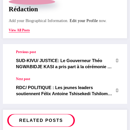
Rédaction
Add your Biographical Information.
Edit your Profile
now.
View All Posts
Previous post
SUD-KIVU/ JUSTICE: Le Gouverneur Théo
NGWABIDJE KASI a pris part à la cérémonie de
renouvellement de serment du Nouveau Premier
Président de la Cour d’appel du Sud-kivu et du
Next post
Procureur Général près cette Cour
RDC/ POLITIQUE : Les jeunes leaders
soutiennent Félix Antoine Tshisekedi Tshilombo
pour son second mandat
RELATED POSTS