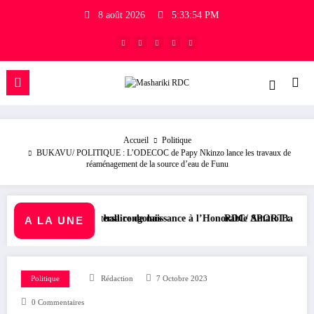
8 août 2026
5:33:54 PM
Accueil
Politique
BUKAVU/ POLITIQUE : L’ODECOC de Papy Nkinzo lance les travaux de
réaménagement de la source d’eau de Funu
ll congolais
 de naissance à l’Honorable Amato Bayubasire Mirindi, un modèle de cou
RDC/ SPORT : Laetitia Muderhwa nommée nou
A LA UNE
Politique
Rédaction
7 Octobre 2023
0 Commentaires