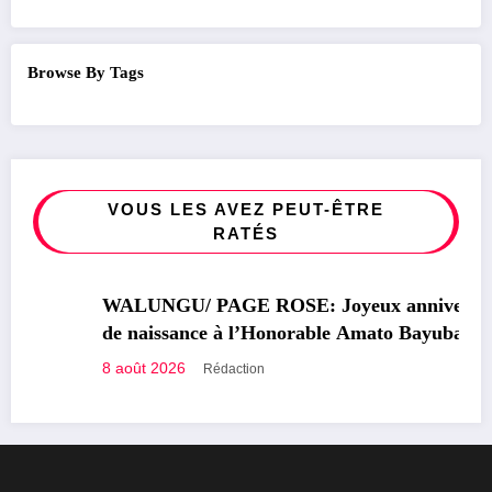
Browse By Tags
VOUS LES AVEZ PEUT-ÊTRE
RATÉS
SOCIÉTÉ
WALUNGU/ PAGE ROSE: Joyeux anniversaire
de naissance à l’Honorable Amato Bayubasire
Mirindi, un modèle de courage, d’intelligence et
8 août 2026
Rédaction
de résilience