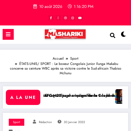
10 août 2026
1:16:21 PM
Accueil
Sport
ÉTATS-UNIS/ SPORT : Le boxeur Congolais Junior Ilunga Makabu
concerve sa ceinture WBC après sa victoire contre le Sud-africain Thabiso
Mchunu
 reçoit les champions de la Coupe du Congo
C-M23 juge « insignifiante » la libération de 15 détenus par Kinshasa
RDC/ POLITIQUE : Aimé Boj
A LA UNE
Sport
Rédaction
30 Janvier 2022