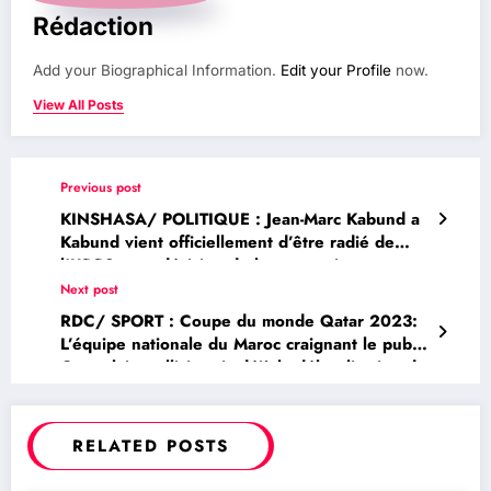
Rédaction
Add your Biographical Information.
Edit your Profile
now.
View All Posts
Previous post
KINSHASA/ POLITIQUE : Jean-Marc Kabund a
Kabund vient officiellement d’être radié de
l’UDPS, une décision de la convention
démocratique du parti présidentiel ( Vidéo
Next post
jointe)
RDC/ SPORT : Coupe du monde Qatar 2023:
L’équipe nationale du Maroc craignant le public
Congolais, solliciterais déjà la délocalisation du
match de barrage aller à Alger
RELATED POSTS