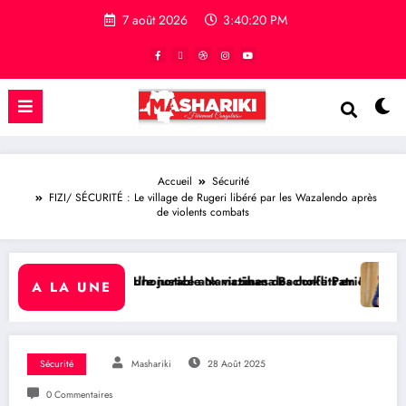
7 août 2026
3:40:21 PM
Accueil
Sécurité
FIZI/ SÉCURITÉ : Le village de Rugeri libéré par les Wazalendo après
de violents combats
ce aux victimes des conflits en RDC
le Namazihana Bachoke Patrick Baka salue la suspension de l’arrêté i
RDC/ POLITIQUE : Dépolitisatio
A LA UNE
Sécurité
Mashariki
28 Août 2025
0 Commentaires