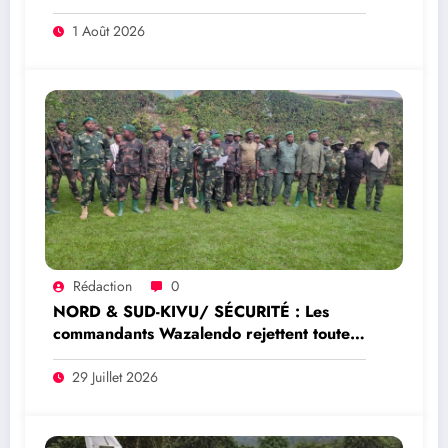
Mécanisme conjoint de vérification élargi
à Goma
1 Août 2026
Rédaction
0
NORD & SUD-KIVU/ SÉCURITÉ : Les
commandants Wazalendo rejettent toute
prétendue représentation nationale de
Dady Saleh Idi
29 Juillet 2026