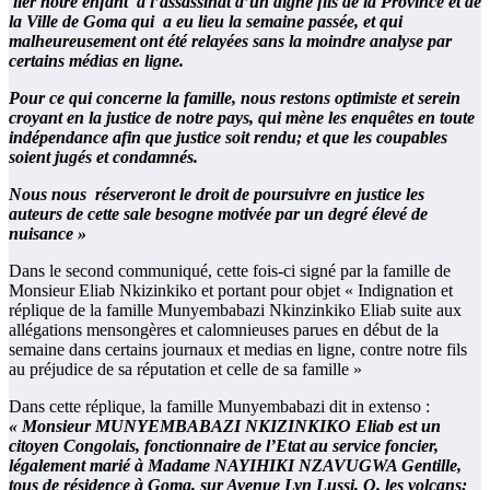
lier notre enfant à l’assassinat d’un digne fils de la Province et de
la Ville de Goma qui a eu lieu la semaine passée, et qui
malheureusement ont été relayées sans la moindre analyse par
certains médias en ligne.
Pour ce qui concerne la famille, nous restons optimiste et serein
croyant en la justice de notre pays, qui mène les enquêtes en toute
indépendance afin que justice soit rendu; et que les coupables
soient jugés et condamnés.
Nous nous réserveront le droit de poursuivre en justice les
auteurs de cette sale besogne motivée par un degré élevé de
nuisance »
Dans le second communiqué, cette fois-ci signé par la famille de
Monsieur Eliab Nkizinkiko et portant pour objet « Indignation et
réplique de la famille Munyembabazi Nkinzinkiko Eliab suite aux
allégations mensongères et calomnieuses parues en début de la
semaine dans certains journaux et medias en ligne, contre notre fils
au préjudice de sa réputation et celle de sa famille »
Dans cette réplique, la famille Munyembabazi dit in extenso :
« Monsieur MUNYEMBABAZI NKIZINKIKO Eliab est un
citoyen Congolais, fonctionnaire de l’Etat au service foncier,
légalement marié à Madame NAYIHIKI NZAVUGWA Gentille,
tous de résidence à Goma, sur Avenue Lyn Lussi, Q. les volcans;