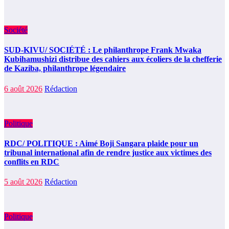
Société
SUD-KIVU/ SOCIÉTÉ : Le philanthrope Frank Mwaka
Kubihamushizi distribue des cahiers aux écoliers de la chefferie
de Kaziba, philanthrope légendaire
6 août 2026
Rédaction
Politique
RDC/ POLITIQUE : Aimé Boji Sangara plaide pour un
tribunal international afin de rendre justice aux victimes des
conflits en RDC
5 août 2026
Rédaction
Politique