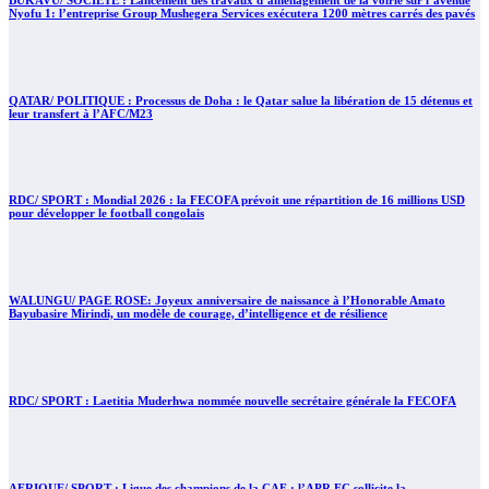
Nyofu 1: l’entreprise Group Mushegera Services exécutera 1200 mètres carrés des pavés
QATAR/ POLITIQUE : Processus de Doha : le Qatar salue la libération de 15 détenus et
leur transfert à l’AFC/M23
RDC/ SPORT : Mondial 2026 : la FECOFA prévoit une répartition de 16 millions USD
pour développer le football congolais
WALUNGU/ PAGE ROSE: Joyeux anniversaire de naissance à l’Honorable Amato
Bayubasire Mirindi, un modèle de courage, d’intelligence et de résilience
RDC/ SPORT : Laetitia Muderhwa nommée nouvelle secrétaire générale la FECOFA
AFRIQUE/ SPORT : Ligue des champions de la CAF : l’APR FC sollicite la