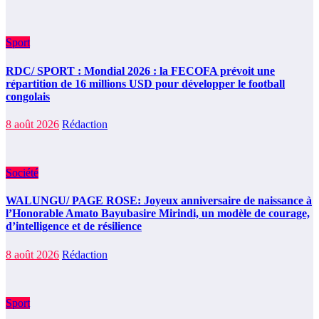
Sport
RDC/ SPORT : Mondial 2026 : la FECOFA prévoit une
répartition de 16 millions USD pour développer le football
congolais
8 août 2026
Rédaction
Société
WALUNGU/ PAGE ROSE: Joyeux anniversaire de naissance à
l’Honorable Amato Bayubasire Mirindi, un modèle de courage,
d’intelligence et de résilience
8 août 2026
Rédaction
Sport