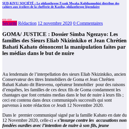
SUD-KIVU/ SOCIÉTÉ : Le philanthrope Frank Mwaka Kubihamushizi distribue des
cahiers aux écoliers de la chefferie de Kaziba, philanthrope légendaire
Sécurité
Rédaction
12 novembre 2020
0 Commentaires
GOMA/ JUSTICE : Dossier Simba Ngezayo: Les
familles des Sieurs Eliab Nkizinkiko et Jean Chrétien
Bahati Kahato dénoncent la manipulation faites par
les médias dans le but de nuire
Au lendemain de l’interpellation des sieurs Eliab Nkizinkiko, ancien
Conservateur des titres Immobiliers de Goma et Jean Chrétien
Bahati Kahato dit Bienvenu, opérateur Immobilier pour des raisons
d’enquêtes, les familles de ces deux fils de Goma condamnent les
chantages que font certains medias dans le but de nuire à leurs fils ;
ceci est contenu dans deux communiqués successifs qui sont
parvenus à notre rédaction ce Jeudi 12 Novembre 2020.
Dans le premier communiqué signé par la famille Kahato en date du
12 Novembre 2020, celle-ci
« s’insurge contre les
accusations non
fondées ourdies avec l’intention de nuire à son fils, jeune