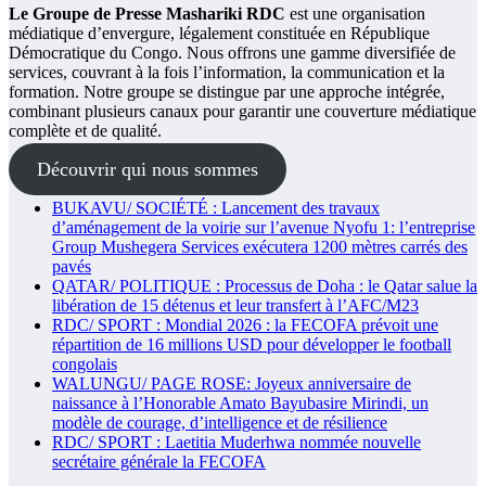
Le Groupe de Presse Mashariki RDC
est une organisation
médiatique d’envergure, légalement constituée en République
Démocratique du Congo. Nous offrons une gamme diversifiée de
services, couvrant à la fois l’information, la communication et la
formation. Notre groupe se distingue par une approche intégrée,
combinant plusieurs canaux pour garantir une couverture médiatique
complète et de qualité.
Découvrir qui nous sommes
BUKAVU/ SOCIÉTÉ : Lancement des travaux
d’aménagement de la voirie sur l’avenue Nyofu 1: l’entreprise
Group Mushegera Services exécutera 1200 mètres carrés des
pavés
QATAR/ POLITIQUE : Processus de Doha : le Qatar salue la
libération de 15 détenus et leur transfert à l’AFC/M23
RDC/ SPORT : Mondial 2026 : la FECOFA prévoit une
répartition de 16 millions USD pour développer le football
congolais
WALUNGU/ PAGE ROSE: Joyeux anniversaire de
naissance à l’Honorable Amato Bayubasire Mirindi, un
modèle de courage, d’intelligence et de résilience
RDC/ SPORT : Laetitia Muderhwa nommée nouvelle
secrétaire générale la FECOFA