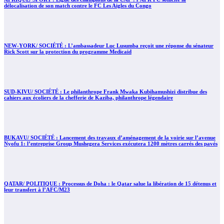
délocalisation de son match contre le FC Les Aigles du Congo
NEW-YORK/ SOCIÉTÉ : L’ambassadeur Luc Lusumba reçoit une réponse du sénateur
Rick Scott sur la protection du programme Medicaid
SUD-KIVU/ SOCIÉTÉ : Le philanthrope Frank Mwaka Kubihamushizi distribue des
cahiers aux écoliers de la chefferie de Kaziba, philanthrope légendaire
BUKAVU/ SOCIÉTÉ : Lancement des travaux d’aménagement de la voirie sur l’avenue
Nyofu 1: l’entreprise Group Mushegera Services exécutera 1200 mètres carrés des pavés
QATAR/ POLITIQUE : Processus de Doha : le Qatar salue la libération de 15 détenus et
leur transfert à l’AFC/M23