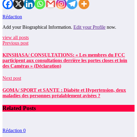
Rédaction
Add your Biographical Information.
Edit your Profile
now.
view all posts
Previous post
KINSHASA/ CONSULTATIONS: « Les membres du FCC
participent aux consultations derrière les portes closes et loin
des Caméras » (Déclaration)
Next post
GOMA/ SPORT et SANTE : Diabète et Hypertension, deux
maladies des personnes préalablement avisées ?
Related Posts
Rédaction
0