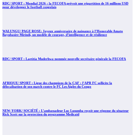
RDC/ SPORT : Mondial 2026 : la FECOFA prévoit une répartition de 16 millions USD
pour développer le football congolais
WALUNGU/ PAGE ROSE: Joyeux anniversaire de naissance à l’Honorable Amato
Bayubasire Mirindi, un modèle de courage, d’intelligence et de résilience
RDC/ SPORT : Laetitia Muderhwa nommée nouvelle secrétaire générale la FECOFA
AFRIQUE/ SPORT : Ligue des champions de la CAF : l’APR FC sollicite la
délocalisation de son match contre le FC Les Aigles du Congo
NEW-YORK/ SOCIÉTÉ : L’ambassadeur Luc Lusumba reçoit une réponse du sénateur
Rick Scott sur la protection du programme Medicaid