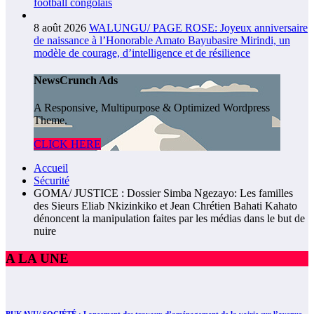
football congolais
8 août 2026
WALUNGU/ PAGE ROSE: Joyeux anniversaire
de naissance à l’Honorable Amato Bayubasire Mirindi, un
modèle de courage, d’intelligence et de résilience
NewsCrunch Ads
A Responsive, Multipurpose & Optimized Wordpress
Theme.
CLICK HERE
Accueil
Sécurité
GOMA/ JUSTICE : Dossier Simba Ngezayo: Les familles
des Sieurs Eliab Nkizinkiko et Jean Chrétien Bahati Kahato
dénoncent la manipulation faites par les médias dans le but de
nuire
A LA UNE
BUKAVU/ SOCIÉTÉ : Lancement des travaux d’aménagement de la voirie sur l’avenue