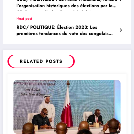
l’organisation historiques des élections par la
CENI et appelle les Congolais à faire preuve
de patriotisme et de maturité pour rejeter les
Next post
appels à la contestation et au soulevement
RDC/ POLITIQUE: Élection 2023: Les
premières tendances du vote des congolais
vivants à l’étranger donnent Félix Antoine
Tshisekedi vainqueur (Officiel)
RELATED POSTS