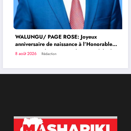
WALUNGU/ PAGE ROSE: Joyeux
anniversaire de naissance à l’Honorable
Amato Bayubasire Mirindi, un modèle de
8 août 2026
Rédaction
courage, d’intelligence et de résilience