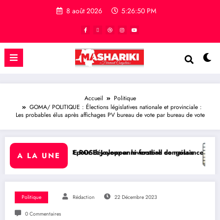
8 août 2026
5:26:51 PM
Accueil
Politique
GOMA/ POLITIQUE : Élections législatives nationale et provinciale :
Les probables élus après affichages PV bureau de vote par bureau de vote
ur développer le football congolais
 Joyeux anniversaire de naissance à l’Honorable Amato Bayubasire M
RDC/ SPORT : Laetitia 
A LA UNE
Politique
Rédaction
22 Décembre 2023
0 Commentaires