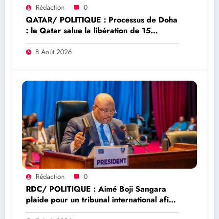
Rédaction
0
QATAR/ POLITIQUE : Processus de Doha
: le Qatar salue la libération de 15
détenus et leur transfert à l’AFC/M23
8 Août 2026
Rédaction
0
RDC/ POLITIQUE : Aimé Boji Sangara
plaide pour un tribunal international afin
de rendre justice aux victimes des conflits