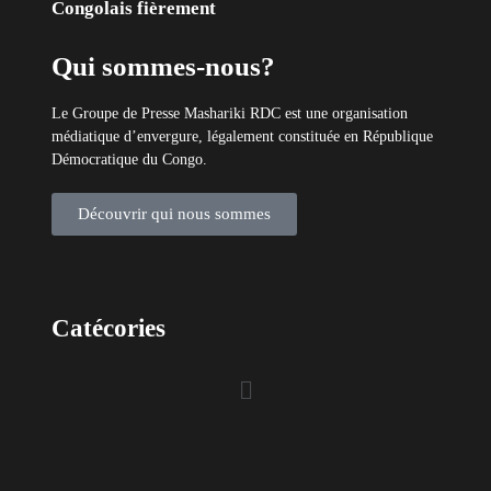
Catécories
Info À la Une