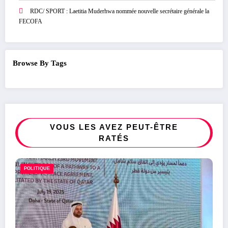
RDC/ SPORT : Laetitia Muderhwa nommée nouvelle secrétaire générale la
FECOFA
Browse By Tags
VOUS LES AVEZ PEUT-ÊTRE
RATÉS
SPORT
RDC/ SPORT : Mondial 2026 : la FECO
prévoit une répartition de 16 millions US
développer le football congolais
8 août 2026
Rédaction