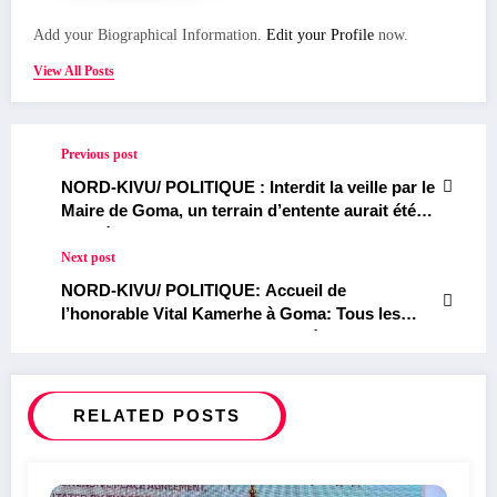
Add your Biographical Information.
Edit your Profile
now.
View All Posts
Previous post
NORD-KIVU/ POLITIQUE : Interdit la veille par le
Maire de Goma, un terrain d’entente aurait été
trouvé : le meeting de Vital Kamerhe aura bel et
bien lieu au Stade Afia de Goma
Next post
NORD-KIVU/ POLITIQUE: Accueil de
l’honorable Vital Kamerhe à Goma: Tous les
partis politiques de l’Union Sacrée de la nation
étaient présents à l’exception de l’AFDC de
Modeste Bahati Lukwebo
RELATED POSTS