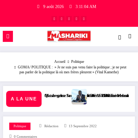
9 août 2026
3:11:05 AM
Accueil
Politique
GOMA/ POLITIQUE : » Je ne suis pas venu faire la politique ; je ne peut
pas parler de la politique là où mes frères pleurent » (Vital Kamerhe)
a Services exécutera 1200 mètres carrés des pavés
ue la libération de 15 détenus et leur transfert à l’AFC/M23
RDC/ SPORT : Mondial 2026 : la FECOFA prévoit une répar
A LA UNE
Politique
Rédaction
13 Septembre 2022
0 Commentaires