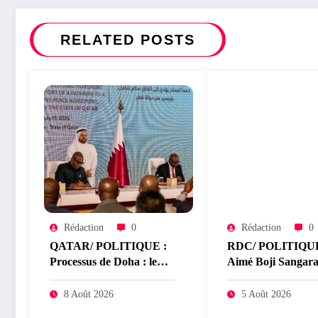
RELATED POSTS
Rédaction
0
Rédaction
0
QATAR/ POLITIQUE :
RDC/ POLITIQUE
Processus de Doha : le
Aimé Boji Sangara
Qatar salue la libération
pour un tribunal
de 15 détenus et leur
international afin 
8 Août 2026
5 Août 2026
transfert à l’AFC/M23
rendre justice aux