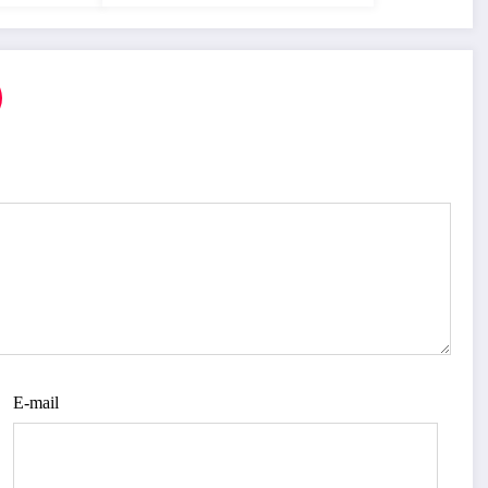
s en
sur l’économie numérique
E-mail