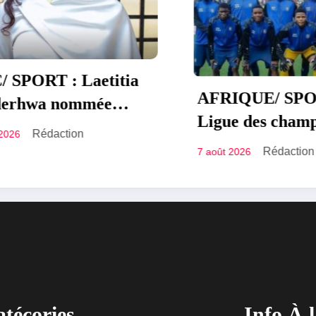
PORT : Laetitia
AFRIQUE/ SPORT
hwa nommée
Ligue des champio
e secrétaire
Rédaction
6
la CAF : l’APR F
le la FECOFA
Rédaction
7 août 2026
sollicite la délocal
de son match contr
FC Les Aigles du 
técories
Info À 