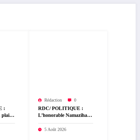
Rédaction
0
 :
RDC/ POLITIQUE :
 plaide
L’honorable Namazihana
Bachoke Patrick Baka
de
salue la suspension de
5 Août 2026
l’arrêté interministériel