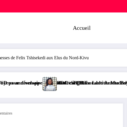
Accueil
es de Felix Tshisekedi aux Elus du Nord-Kivu
 congolais
l’Honorable Amato Bayubasire Mirindi, un modèle de cou
 SPORT : Laetitia Muderhwa nommée nouvelle secrétai
AFRIQUE
ntaires