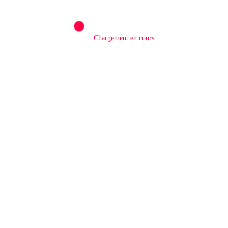
Chargement en cours
LAISSER UN COMMENTAIRE
Commentaires
Nom