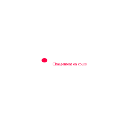
Rédaction
0
Chargement en cours
RDC/ ÉCONOMIE: la RDC en passe de
devenir la 5ᵉ puissance d’Afrique
subsaharienne en 2026
19 Avril 2026
LAISSER UN COMMENTAIRE