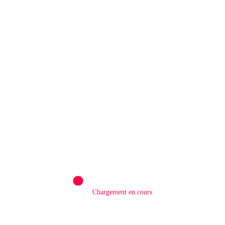
Rédaction
0
RDC/ POLITIQUE : Aimé Boji Sangara
plaide pour un tribunal international afin de
rendre justice aux victimes des conflits en
RDC
5 Août 2026
Chargement en cours