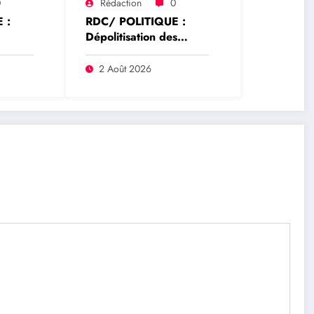
0
Rédaction
0
 :
RDC/ POLITIQUE :
Dépolitisation des
hoke
Entreprises: Les
e la
dirigeants des
2 Août 2026
rrêté
entreprises publiques
ur
bientôt recrutés par
rique
concours