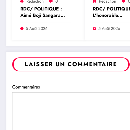
Rédaction
0
Rédaction
RDC/ POLITIQUE :
RDC/ POLITIQUE
Aimé Boji Sangara
L’honorable
plaide pour un tribunal
Namazihana Bac
international afin de
Patrick Baka salu
5 Août 2026
5 Août 2026
rendre justice aux
suspension de l’a
victimes des conflits en
interministériel s
RDC
l’économie numé
LAISSER UN COMMENTAIRE
Commentaires