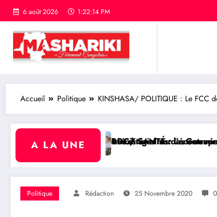
6 août 2026
1:22:15 PM
Accueil
Politique
KINSHASA/ POLITIQUE : Le FCC déclin
ériel sur l’économie numérique
igeants des entreprises publiques bientôt recrutés pa
ANTÉ : Le Gouvernement transforme l’Hôpital du Cinq
BUKAVU/ 
A LA UNE
Politique
Rédaction
25 Novembre 2020
0