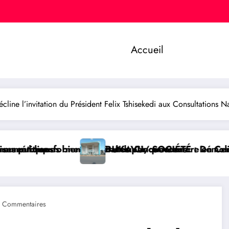
Accueil
e l’invitation du Président Felix Tshisekedi aux Consultations Na
r concours
uantenaire en Centre Hospitalier Universitaire entiè
SOCIÉTÉ : Démolition de la Paroisse de l’église Néo A
GOMA/ SÉCUR
 Commentaires