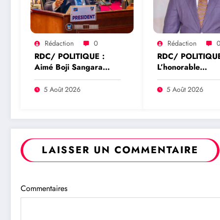
Rédaction
0
Rédaction
RDC/ POLITIQUE :
RDC/ POLITIQUE
Aimé Boji Sangara
L’honorable
plaide pour un tribunal
Namazihana Bac
international afin de
Patrick Baka salu
5 Août 2026
5 Août 2026
rendre justice aux
suspension de l’a
victimes des conflits en
interministériel s
RDC
l’économie numé
LAISSER UN COMMENTAIRE
Commentaires