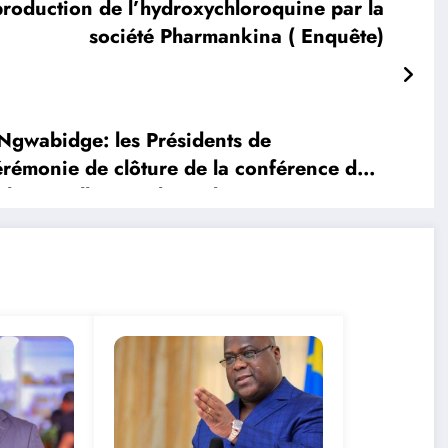
roduction de l’hydroxychloroquine par la
société Pharmankina ( Enquête)
gwabidge: les Présidents de
érémonie de clôture de la conférence des
 leurs collègues du Sud-Kivu