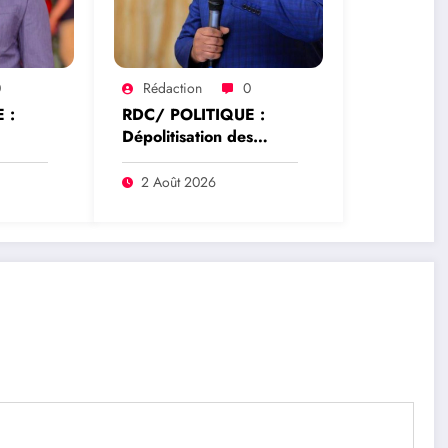
0
Rédaction
0
 :
RDC/ POLITIQUE :
Dépolitisation des
hoke
Entreprises: Les
e la
dirigeants des
2 Août 2026
rrêté
entreprises publiques
ur
bientôt recrutés par
rique
concours