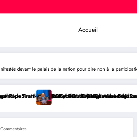
Accueil
estés devant le palais de la nation pour dire non à la particip
 Medicaid
s cahiers aux écoliers de la chefferie de Kaziba, ph
 Sangara plaide pour un tribunal international afin d
RDC/ POLITIQUE : L’honorable
 Commentaires