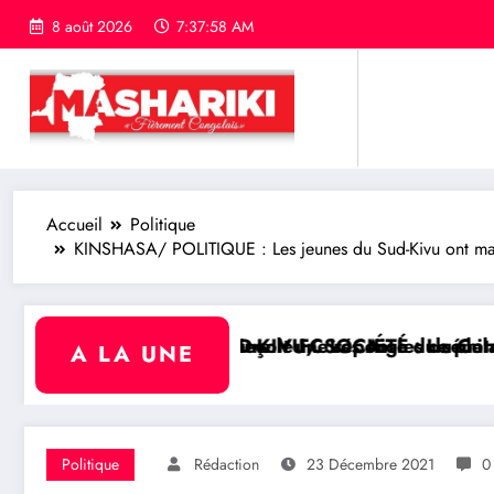
8 août 2026
7:38:00 AM
Accueil
Politique
KINSHASA/ POLITIQUE : Les jeunes du Sud-Kivu ont manif
s du Congo
énateur Rick Scott sur la protection du programme
 philanthrope Frank Mwaka Kubihamushizi distribue de
RDC/ POLITIQUE : Aimé Boji
A LA UNE
Politique
Rédaction
23 Décembre 2021
0