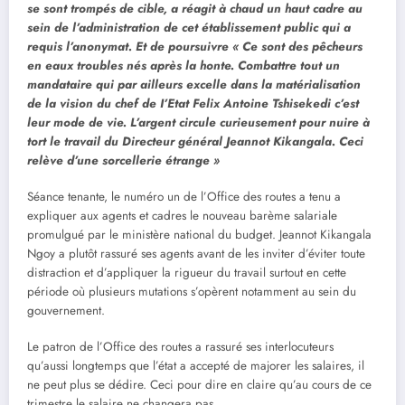
se sont trompés de cible, a réagit à chaud un haut cadre au
sein de l’administration de cet établissement public qui a
requis l’anonymat. Et de poursuivre « Ce sont des pêcheurs
en eaux troubles nés après la honte. Combattre tout un
mandataire qui par ailleurs excelle dans la matérialisation
de la vision du chef de I’Etat Felix Antoine Tshisekedi c’est
leur mode de vie. L’argent circule curieusement pour nuire à
tort le travail du Directeur général Jeannot Kikangala. Ceci
relève d’une sorcellerie étrange »
Séance tenante, le numéro un de l’Office des routes a tenu a
expliquer aux agents et cadres le nouveau barème salariale
promulgué par le ministère national du budget. Jeannot Kikangala
Ngoy a plutôt rassuré ses agents avant de les inviter d’éviter toute
distraction et d’appliquer la rigueur du travail surtout en cette
période où plusieurs mutations s’opèrent notamment au sein du
gouvernement.
Le patron de l’Office des routes a rassuré ses interlocuteurs
qu’aussi longtemps que l’état a accepté de majorer les salaires, il
ne peut plus se dédire. Ceci pour dire en claire qu’au cours de ce
trimestre le salaire ne changera pas.