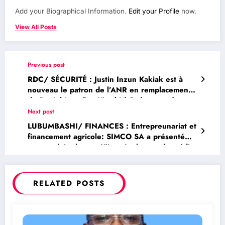
Add your Biographical Information.
Edit your Profile
now.
View All Posts
Previous post
RDC/ SÉCURITÉ : Justin Inzun Kakiak est à
nouveau le patron de l’ANR en remplacement
de Daniel Lusadisu Kiambi ( Ordonnance)
Next post
LUBUMBASHI/ FINANCES : Entrepreunariat et
financement agricole: SIMCO SA a présenté
son produit phare « Kijana Inuka » et le crédit
Mulimo aux étudiants de l’université de
Lubumbashi
RELATED POSTS