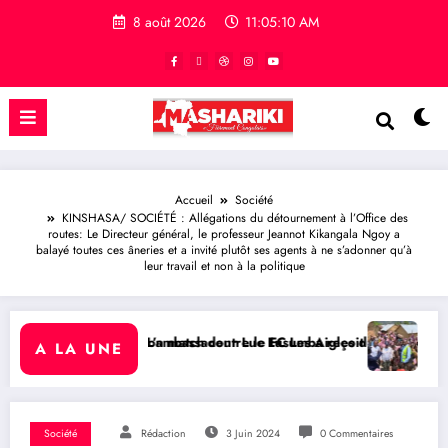
8 août 2026
11:05:11 AM
Accueil
Société
KINSHASA/ SOCIÉTÉ : Allégations du détournement à l’Office des
routes: Le Directeur général, le professeur Jeannot Kikangala Ngoy a
balayé toutes ces âneries et a invité plutôt ses agents à ne s’adonner qu’à
leur travail et non à la politique
 contre le FC Les Aigles du Congo
ur Luc Lusumba reçoit une réponse du sénateur Rick Scott sur la pr
SUD-KIVU/ SOCIÉTÉ : Le philanthrope 
A LA UNE
Société
Rédaction
3 Juin 2024
0 Commentaires