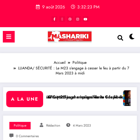
9 août 2026
3:32:24 PM
Accueil
Politique
LUANDA/ SÉCURITÉ : Le M23 s’engage à cesser le feu à partir du 7
Mars 2023 à midi
çoit les champions de la Coupe du Congo
23 juge « insignifiante » la libération de 15 détenus par Kinshasa
RDC/ POLITIQUE : Aimé Boji S
A LA UNE
Politique
Rédaction
4 Mars 2023
0 Commentaires