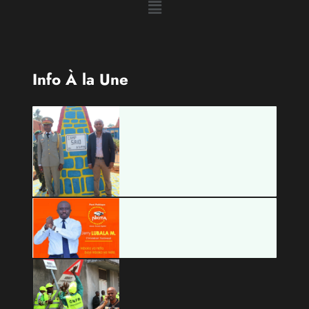
Catécories
Info À la Une