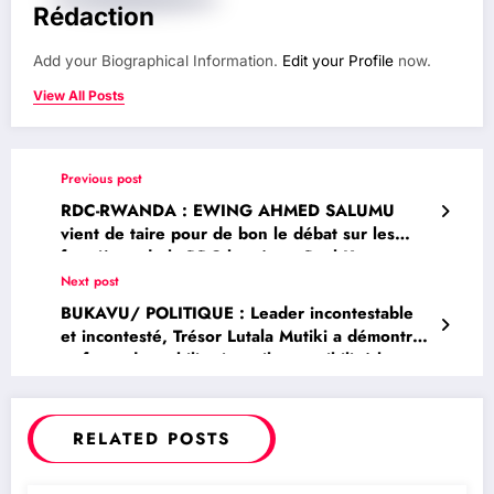
Rédaction
Add your Biographical Information.
Edit your Profile
now.
View All Posts
Previous post
RDC-RWANDA : EWING AHMED SALUMU
vient de taire pour de bon le débat sur les
frontières de la RDC lancé par Paul Kagame
grâce aux faits historiques indéniables et
Next post
irréfutables : Deuxième crise de frontière
BUKAVU/ POLITIQUE : Leader incontestable
1914-1918 avec la perte de la neutralité de
et incontesté, Trésor Lutala Mutiki a démontré
l`EIC ( Chronique)
sa force de mobilisation : il a sensibilisé la
population à s’enrôler massivement
RELATED POSTS