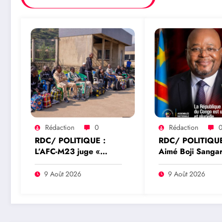
Rédaction
0
Rédaction
RDC/ POLITIQUE :
RDC/ POLITIQUE
L’AFC-M23 juge «
Aimé Boji Sangar
insignifiante » la
voix forte au ser
libération de 15
l’unité et de la
9 Août 2026
9 Août 2026
détenus par Kinshasa
République