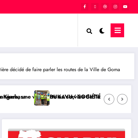
re décidé de faire parler les routes de la Ville de Goma
 et de la République
cement des travaux d’aménagement de la voirie sur l
QATAR/ POLITIQUE : Proces