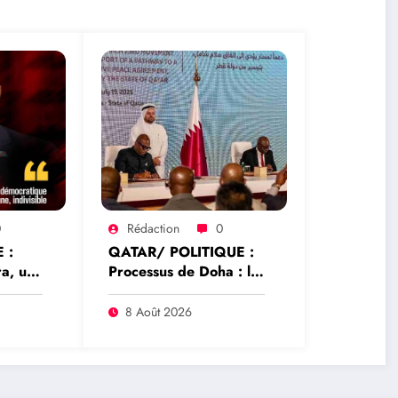
0
Rédaction
0
 :
QATAR/ POLITIQUE :
a, une
Processus de Doha : le
vice de
Qatar salue la
libération de 15
8 Août 2026
détenus et leur
transfert à l’AFC/M23