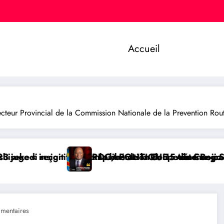
Accueil
r Provincial de la Commission Nationale de la Prevention Routiè
e du Congo
 détenus par Kinshasa
é Boji Sangara, une voix forte au service de l’unité
BUKAVU/ SOCIÉTÉ : Lan
mentaires