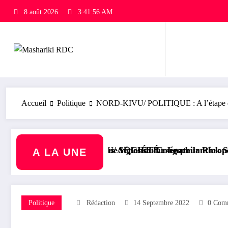
8 août 2026
3:41:56 AM
Accueil
Politique
NORD-KIVU/ POLITIQUE : A l’étape de Ru
 Les Aigles du Congo
 réponse du sénateur Rick Scott sur la protection du
U/ SOCIÉTÉ : Le philanthrope Frank Mwaka Kubihamushizi 
RDC/ POLITI
A LA UNE
Politique
Rédaction
14 Septembre 2022
0 Comm