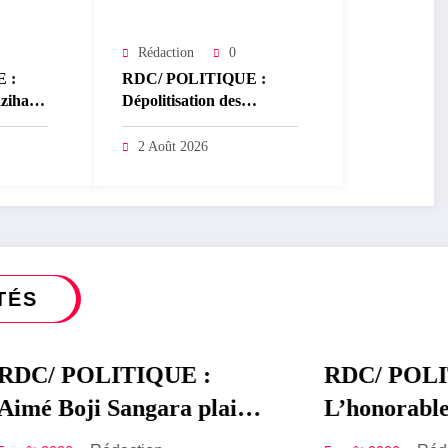
Rédaction
0
 :
RDC/ POLITIQUE :
zihana
Dépolitisation des
Baka
Entreprises: Les
 de
dirigeants des entreprises
2 Août 2026
ériel
publiques bientôt recrutés
mérique
par concours
TÉS
POLITIQUE :
RDC/ POLITIQUE
POLITIQUE
oji Sangara plaide
L’honorable Nama
 tribunal
Bachoke Patrick B