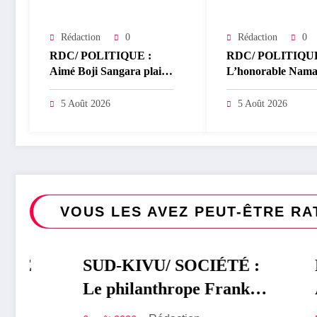
Rédaction
0
Rédaction
0
RDC/ POLITIQUE :
RDC/ POLITIQUE
Aimé Boji Sangara plaide
L’honorable Nama
pour un tribunal
Bachoke Patrick 
international afin de
salue la suspension
5 Août 2026
5 Août 2026
rendre justice aux
l’arrêté interminist
victimes des conflits en
sur l’économie nu
RDC
VOUS LES AVEZ PEUT-ÊTRE RA
SUD-KIVU/ SOCIÉTÉ :
SOCIÉTÉ
RDC/ 
POLITIQUE
Le philanthrope Frank
Aimé B
Mwaka Kubihamushizi
pour un