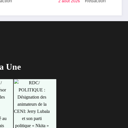
Rédaction
2 août 2026
 de
dirigeants des entreprises
ériel
publiques bientôt
recrutés par concours
la Une