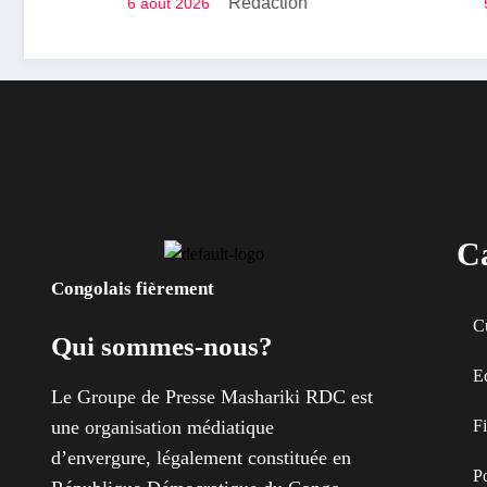
Rédaction
6 août 2026
5 août 2026
distribue des cahiers aux
interna
écoliers de la chefferie de
rendre 
Kaziba, philanthrope
victime
légendaire
RDC
Ca
Congolais fièrement
C
Qui sommes-nous?
E
Le Groupe de Presse Mashariki RDC est
une organisation médiatique
F
d’envergure, légalement constituée en
Po