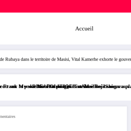
Accueil
baya dans le territoire de Masisi, Vital Kamerhe exhorte le gouvern
 programme Medicaid
distribue des cahiers aux écoliers de la chefferie de 
QUE : Aimé Boji Sangara plaide pour un tribunal interna
RDC/ POLITIQU
entaires