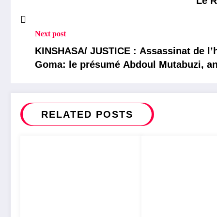
Le R
Next post
KINSHASA/ JUSTICE : Assassinat de l’homme d’affaire Simba Ngezayo à
Goma: le présumé Abdoul Mutabuzi, ancien militaire du RCD/ Goma a reconnu
avoir tué Simba Ngezayo à l’aide de l
RELATED POSTS