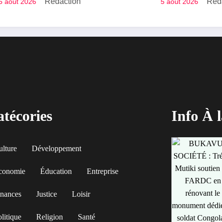
Rédaction
Rédaction
5 août 2026
tional afin de
salue la suspension
justice aux
l’arrêté interminist
s des conflits en
sur l’économie
numérique
técories
Info À 
ulture
Développement
conomie
Éducation
Entreprise
inances
Justice
Loisir
litique
Religion
Santé