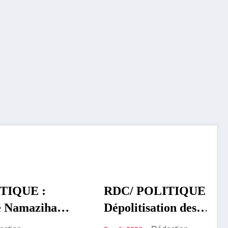
 :
RDC/ POLITIQUE :
POLITIQUE
zihana
Dépolitisation des
aka
Entreprises: Les