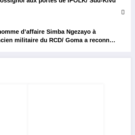
ossignol aux portes de IPOLK/ Sud-Kivu
’arme de l’arme Thomson