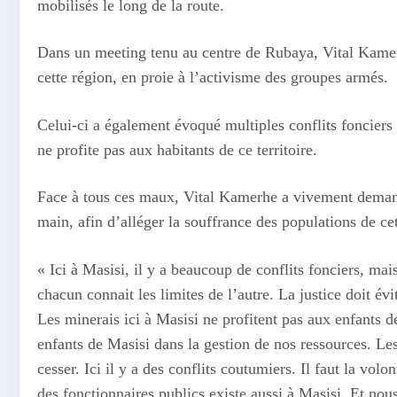
mobilisés le long de la route.
Dans un meeting tenu au centre de Rubaya, Vital Kamerhe
cette région, en proie à l’activisme des groupes armés.
Celui-ci a également évoqué multiples conflits fonciers à
ne profite pas aux habitants de ce territoire.
Face à tous ces maux, Vital Kamerhe a vivement demandé
main, afin d’alléger la souffrance des populations de ce
« Ici à Masisi, il y a beaucoup de conflits fonciers, mais
chacun connait les limites de l’autre. La justice doit évi
Les minerais ici à Masisi ne profitent pas aux enfants d
enfants de Masisi dans la gestion de nos ressources. Les 
cesser. Ici il y a des conflits coutumiers. Il faut la vol
des fonctionnaires publics existe aussi à Masisi. Et no