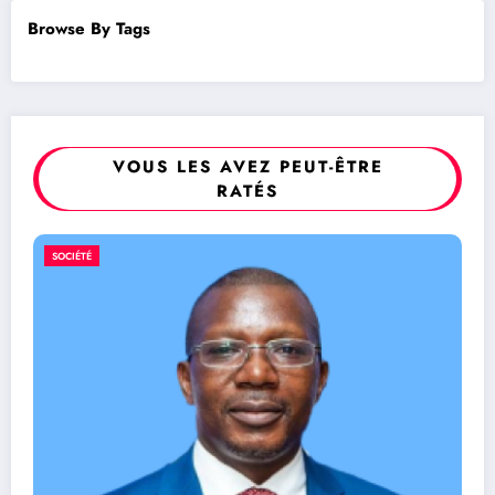
Browse By Tags
VOUS LES AVEZ PEUT-ÊTRE
RATÉS
RDC/ SPORT : Laeti
SPORT
nouvelle secrétaire g
7 août 2026
Rédaction