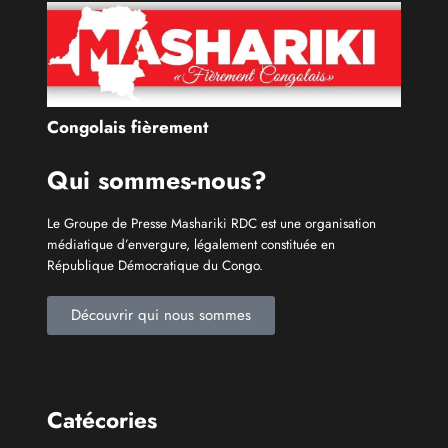
Catécories
Info À la Une