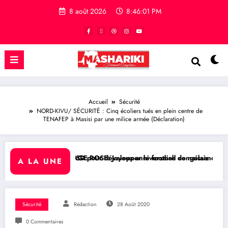
8 août 2026
8:46:02 PM
Accueil
Sécurité
NORD-KIVU/ SÉCURITÉ : Cinq écoliers tués en plein centre de
TENAFEP à Masisi par une milice armée (Déclaration)
s USD pour développer le football congolais
GE ROSE: Joyeux anniversaire de naissance à l’Honorable Amato Bayub
RDC/ SPORT : L
A LA UNE
Sécurité
Rédaction
28 Août 2020
0 Commentaires