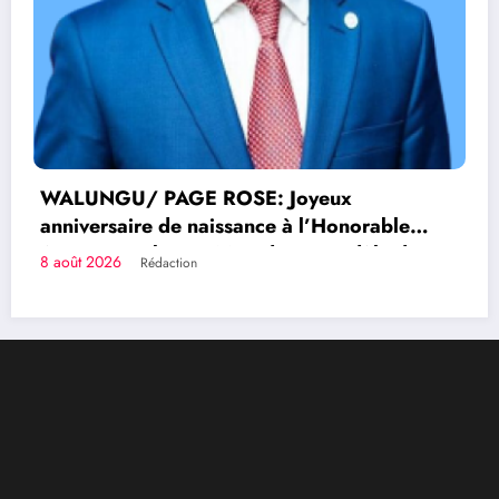
SE: Joyeux
sance à l’Honorable
rindi, un modèle de
Congolais fièrement
ce et de résilience
Qui sommes-nous?
Le Groupe de Presse Mashariki RDC est une organisation
médiatique d’envergure, légalement constituée en
République Démocratique du Congo.
Découvrir qui nous sommes