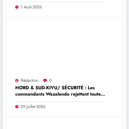
Mécanisme conjoint de vérification élargi
à Goma
1 Août 2026
Rédaction
0
NORD & SUD-KIVU/ SÉCURITÉ : Les
commandants Wazalendo rejettent toute
prétendue représentation nationale de
Dady Saleh Idi
29 Juillet 2026