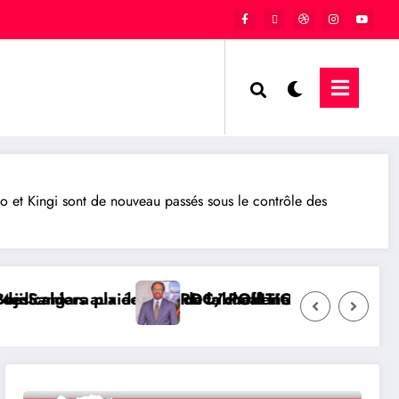
et Kingi sont de nouveau passés sous le contrôle des
la chefferie de Kaziba, philanthrope légendaire
ibunal international afin de rendre justice aux victi
C/ POLITIQUE : L’honorable Namazihana Bachoke Patri
RDC/ 