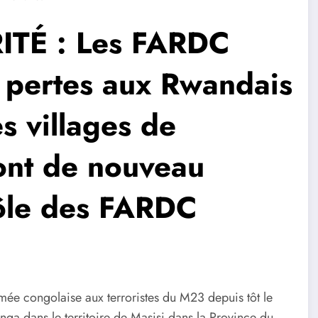
TÉ : Les FARDC
s pertes aux Rwandais
s villages de
ont de nouveau
rôle des FARDC
mée congolaise aux terroristes du M23 depuis tôt le
anga dans le territoire de Masisi dans la Province du