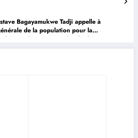
stave Bagayamukwe Tadji appelle à
générale de la population pour la
 l’Etat Félix Antoine Tshisekedi