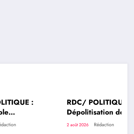
 :
RDC/ POLITIQUE :
POLITIQUE
Dépolitisation des
hoke
Entreprises: Les
Rédaction
2 août 2026
e la
dirigeants des