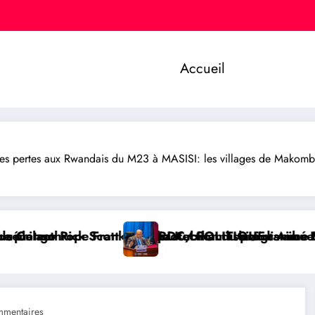
Accueil
 pertes aux Rwandais du M23 à MASISI: les villages de Makombo 
 protection du programme Medicaid
Kubihamushizi distribue des cahiers aux écoliers de 
RDC/ POLITIQUE : Aimé Boji Sangara plaide pour un tr
RD
mentaires