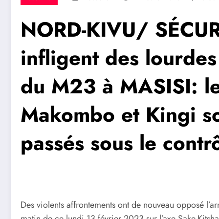
NORD-KIVU/ SÉCURI
infligent des lourde
du M23 à MASISI: le
Makombo et Kingi s
passés sous le cont
Des violents affrontements ont de nouveau opposé l’ar
matin de ce lundi 13 février 2023 sur l’axe Sake-Kitsh