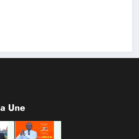
rrêté
entreprises publiques
ur
bientôt recrutés par
rique
concours
la Une