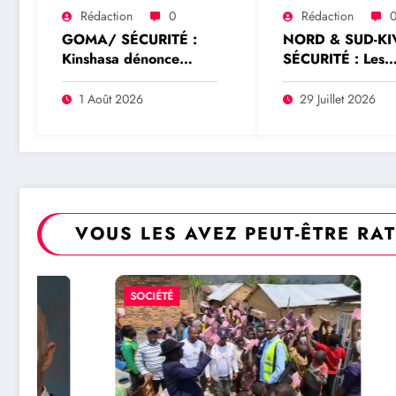
Rédaction
0
Rédaction
GOMA/ SÉCURITÉ :
NORD & SUD-KI
Kinshasa dénonce
SÉCURITÉ : Les
l’expulsion d’un officier
commandants
FARDC du Mécanisme
Wazalendo rejett
1 Août 2026
29 Juillet 2026
conjoint de vérification
toute prétendue
élargi à Goma
représentation
nationale de Dad
Saleh Idi
VOUS LES AVEZ PEUT-ÊTRE RA
RDC/ 
SOCIÉTÉ
POLITIQUE
Aimé B
plaide
5 août 2026
interna