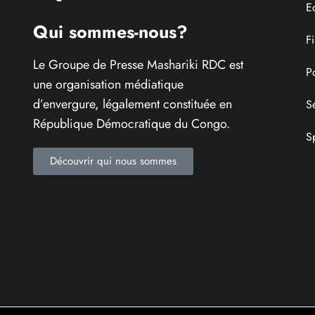
E
Qui sommes-nous?
F
Le Groupe de Presse Mashariki RDC est
P
une organisation médiatique
d’envergure, légalement constituée en
S
République Démocratique du Congo.
S
Découvrir qui nous sommes