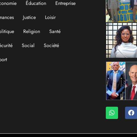
conomie
Éducation
Entreprise
inances
Justice
Loisir
olitique
Religion
Santé
écurité
Social
Société
port