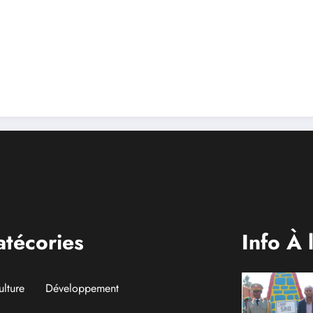
 justice aux
suspension de l’a
s des conflits en
interministériel s
l’économie numé
atécories
Info À 
ulture
Développement