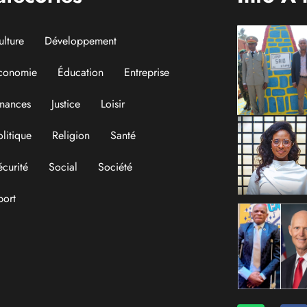
ulture
Développement
conomie
Éducation
Entreprise
inances
Justice
Loisir
olitique
Religion
Santé
écurité
Social
Société
port