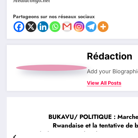
Mediacongo.net
Partageons sur nos réseaux sociaux
Rédaction
Add your Biographi
View All Posts
BUKAVU/ POLITIQUE : Marche d
Rwandaise et la tentative de 
Ngwabidje ainsi que l’archevêque Franç