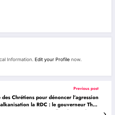
cal Information.
Edit your Profile
now.
Previous post
es Chrétiens pour dénoncer l’agression
balkanisation la RDC : le gouverneur Théo
ois Xavier Maroyi appellent la population