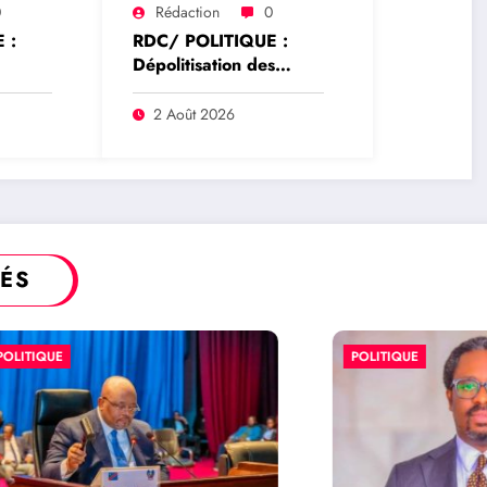
0
Rédaction
0
 :
RDC/ POLITIQUE :
Dépolitisation des
hoke
Entreprises: Les
e la
dirigeants des
2 Août 2026
rrêté
entreprises publiques
ur
bientôt recrutés par
rique
concours
TÉS
E
POLITIQUE