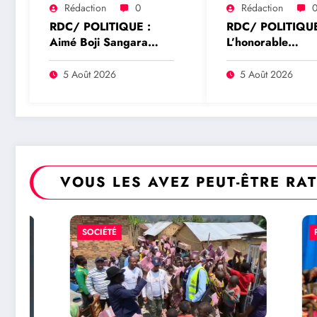
Rédaction
0
Rédaction
RDC/ POLITIQUE :
RDC/ POLITIQUE
Aimé Boji Sangara
L’honorable
plaide pour un tribunal
Namazihana Bac
international afin de
Patrick Baka salu
5 Août 2026
5 Août 2026
rendre justice aux
suspension de l’a
victimes des conflits en
interministériel s
RDC
l’économie numé
VOUS LES AVEZ PEUT-ÊTRE RA
SOCIÉTÉ
POLITIQU