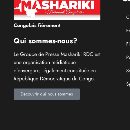
C
Congolais fièrement
E
Qui sommes-nous?
F
Le Groupe de Presse Mashariki RDC est
P
une organisation médiatique
d’envergure, légalement constituée en
S
République Démocratique du Congo.
S
Découvrir qui nous sommes