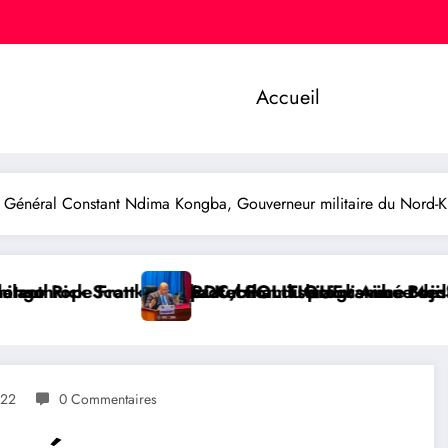
Accueil
Général Constant Ndima Kongba, Gouverneur militaire du Nord-Ki
otection du programme Medicaid
hamushizi distribue des cahiers aux écoliers de la c
/ POLITIQUE : Aimé Boji Sangara plaide pour un tribun
RDC/ P
022
0 Commentaires