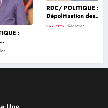
RDC/ POLITIQUE :
Dépolitisation des
Entreprises: Les
Rédaction
2 août 2026
dirigeants des
 :
entreprises publiques
bientôt recrutés par
hoke
concours
e la
rrêté
ur
rique
la Une