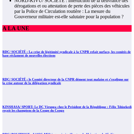
NORD-KIVU/ SOCIÉTÉ : Interdiction de la délivrance des
dérogations et ou attestation de perte des pièces des véhicules
par la Police de Circulation routière : La mesure du
Gouverneur militaire est-elle salutaire pour la population ?
A LA UNE
RDC/ SOCIÉTÉ : La crise de légitimité syndicale à la CNPR refait surface, les comités de
base réclament de nouvelles élections
RDC/ SOCIÉTÉ : le Comité directeur de la CNPR dément tout malaise et s’explique sur
la crise autour de la délégation syndicale
KINSHASA/ SPORT: Le DC Virunga chez le Président de la République : Félix Tshisekedi
reçoit les champions de la Coupe du Congo