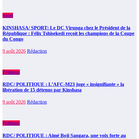
Sport
KINSHASA/ SPORT: Le DC Virunga chez le Président de la
République : Félix Tshisekedi reçoit les champions de la Coupe
du Congo
9 août 2026
Rédaction
Politique
RDC/ POLITIQUE : L’AFC-M23 juge « insignifiante » la
libération de 15 détenus par Kinshasa
9 août 2026
Rédaction
Politique
RDC/ POLITIQUE : Aimé Boji Sangara, une voix forte au