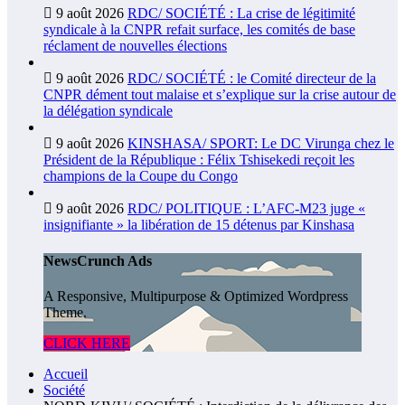
9 août 2026
RDC/ SOCIÉTÉ : La crise de légitimité
syndicale à la CNPR refait surface, les comités de base
réclament de nouvelles élections
9 août 2026
RDC/ SOCIÉTÉ : le Comité directeur de la
CNPR dément tout malaise et s’explique sur la crise autour de
la délégation syndicale
9 août 2026
KINSHASA/ SPORT: Le DC Virunga chez le
Président de la République : Félix Tshisekedi reçoit les
champions de la Coupe du Congo
9 août 2026
RDC/ POLITIQUE : L’AFC-M23 juge «
insignifiante » la libération de 15 détenus par Kinshasa
NewsCrunch Ads
A Responsive, Multipurpose & Optimized Wordpress
Theme.
CLICK HERE
Accueil
Société