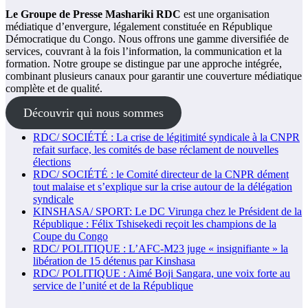
Le Groupe de Presse Mashariki RDC
est une organisation
médiatique d’envergure, légalement constituée en République
Démocratique du Congo. Nous offrons une gamme diversifiée de
services, couvrant à la fois l’information, la communication et la
formation. Notre groupe se distingue par une approche intégrée,
combinant plusieurs canaux pour garantir une couverture médiatique
complète et de qualité.
Découvrir qui nous sommes
RDC/ SOCIÉTÉ : La crise de légitimité syndicale à la CNPR
refait surface, les comités de base réclament de nouvelles
élections
RDC/ SOCIÉTÉ : le Comité directeur de la CNPR dément
tout malaise et s’explique sur la crise autour de la délégation
syndicale
KINSHASA/ SPORT: Le DC Virunga chez le Président de la
République : Félix Tshisekedi reçoit les champions de la
Coupe du Congo
RDC/ POLITIQUE : L’AFC-M23 juge « insignifiante » la
libération de 15 détenus par Kinshasa
RDC/ POLITIQUE : Aimé Boji Sangara, une voix forte au
service de l’unité et de la République