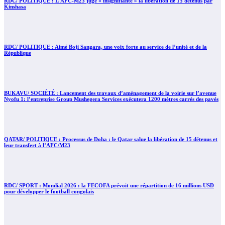
RDC/ POLITIQUE : L’AFC-M23 juge « insignifiante » la libération de 15 détenus par
Kinshasa
RDC/ POLITIQUE : Aimé Boji Sangara, une voix forte au service de l’unité et de la
République
BUKAVU/ SOCIÉTÉ : Lancement des travaux d’aménagement de la voirie sur l’avenue
Nyofu 1: l’entreprise Group Mushegera Services exécutera 1200 mètres carrés des pavés
QATAR/ POLITIQUE : Processus de Doha : le Qatar salue la libération de 15 détenus et
leur transfert à l’AFC/M23
RDC/ SPORT : Mondial 2026 : la FECOFA prévoit une répartition de 16 millions USD
pour développer le football congolais