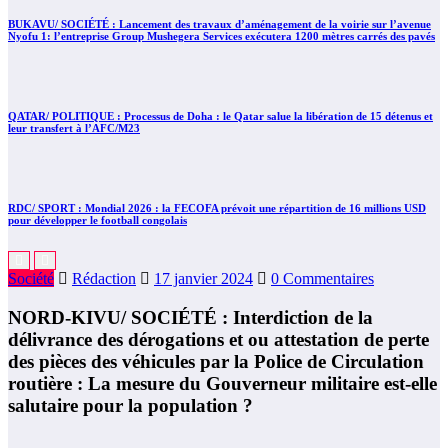
BUKAVU/ SOCIÉTÉ : Lancement des travaux d’aménagement de la voirie sur l’avenue
Nyofu 1: l’entreprise Group Mushegera Services exécutera 1200 mètres carrés des pavés
QATAR/ POLITIQUE : Processus de Doha : le Qatar salue la libération de 15 détenus et
leur transfert à l’AFC/M23
RDC/ SPORT : Mondial 2026 : la FECOFA prévoit une répartition de 16 millions USD
pour développer le football congolais
Société
Rédaction
17 janvier 2024
0 Commentaires
NORD-KIVU/ SOCIÉTÉ : Interdiction de la
délivrance des dérogations et ou attestation de perte
des pièces des véhicules par la Police de Circulation
routière : La mesure du Gouverneur militaire est-elle
salutaire pour la population ?