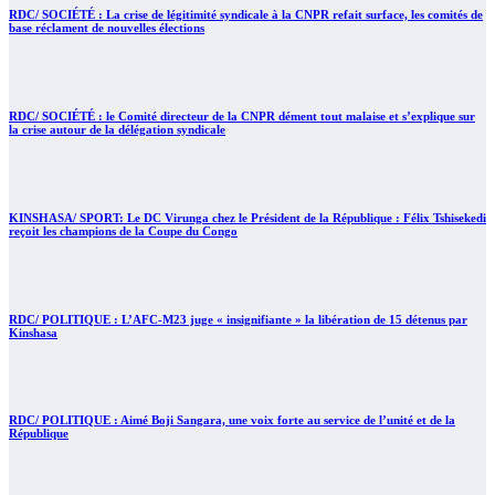
RDC/ SOCIÉTÉ : La crise de légitimité syndicale à la CNPR refait surface, les comités de
base réclament de nouvelles élections
RDC/ SOCIÉTÉ : le Comité directeur de la CNPR dément tout malaise et s’explique sur
la crise autour de la délégation syndicale
KINSHASA/ SPORT: Le DC Virunga chez le Président de la République : Félix Tshisekedi
reçoit les champions de la Coupe du Congo
RDC/ POLITIQUE : L’AFC-M23 juge « insignifiante » la libération de 15 détenus par
Kinshasa
RDC/ POLITIQUE : Aimé Boji Sangara, une voix forte au service de l’unité et de la
République