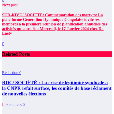
Next post
SUD-KIVU/ SOCIÉTÉ: Commémoration des martyrs: La
plate-forme Génération Dynamique Congolaise invite ses
membres à la première réunion de planification annuelles des
activités qui aura lieu Mercredi, le 17 Janvier 2024 chez Da
Laety
Related Posts
Rédaction
0
RDC/ SOCIÉTÉ : La crise de légitimité syndicale à
la CNPR refait surface, les comités de base réclament
de nouvelles élections
9 août 2026