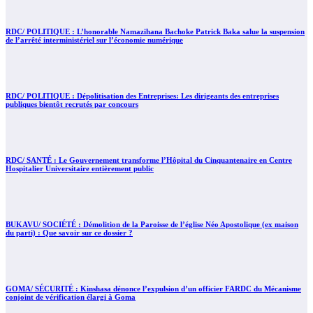
RDC/ POLITIQUE : L’honorable Namazihana Bachoke Patrick Baka salue la suspension
de l’arrêté interministériel sur l’économie numérique
RDC/ POLITIQUE : Dépolitisation des Entreprises: Les dirigeants des entreprises
publiques bientôt recrutés par concours
RDC/ SANTÉ : Le Gouvernement transforme l’Hôpital du Cinquantenaire en Centre
Hospitalier Universitaire entièrement public
BUKAVU/ SOCIÉTÉ : Démolition de la Paroisse de l’église Néo Apostolique (ex maison
du parti) : Que savoir sur ce dossier ?
GOMA/ SÉCURITÉ : Kinshasa dénonce l’expulsion d’un officier FARDC du Mécanisme
conjoint de vérification élargi à Goma