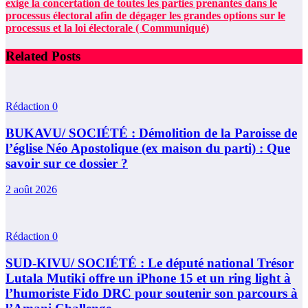
exige la concertation de toutes les parties prenantes dans le
processus électoral afin de dégager les grandes options sur le
processus et la loi électorale ( Communiqué)
Related Posts
Rédaction
0
BUKAVU/ SOCIÉTÉ : Démolition de la Paroisse de
l’église Néo Apostolique (ex maison du parti) : Que
savoir sur ce dossier ?
2 août 2026
Rédaction
0
SUD-KIVU/ SOCIÉTÉ : Le député national Trésor
Lutala Mutiki offre un iPhone 15 et un ring light à
l’humoriste Fido DRC pour soutenir son parcours à