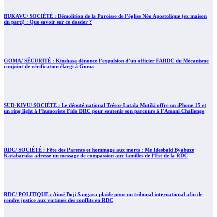
BUKAVU/ SOCIÉTÉ : Démolition de la Paroisse de l’église Néo Apostolique (ex maison
du parti) : Que savoir sur ce dossier ?
GOMA/ SÉCURITÉ : Kinshasa dénonce l’expulsion d’un officier FARDC du Mécanisme
conjoint de vérification élargi à Goma
SUD-KIVU/ SOCIÉTÉ : Le député national Trésor Lutala Mutiki offre un iPhone 15 et
un ring light à l’humoriste Fido DRC pour soutenir son parcours à l’Amani Challenge
RDC/ SOCIÉTÉ : Fête des Parents et hommage aux morts : Me Idesbald Byabuze
Katabaruka adresse un message de compassion aux familles de l’Est de la RDC
RDC/ POLITIQUE : Aimé Boji Sangara plaide pour un tribunal international afin de
rendre justice aux victimes des conflits en RDC