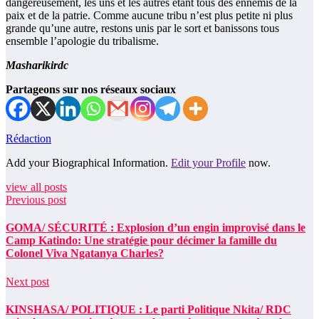
dangereusement, les uns et les autres étant tous des ennemis de la
paix et de la patrie. Comme aucune tribu n’est plus petite ni plus
grande qu’une autre, restons unis par le sort et banissons tous
ensemble l’apologie du tribalisme.
Masharikirdc
Partageons sur nos réseaux sociaux
Rédaction
Add your Biographical Information.
Edit your Profile
now.
view all posts
Previous post
GOMA/ SÉCURITÉ : Explosion d’un engin improvisé dans le
Camp Katindo: Une stratégie pour décimer la famille du
Colonel Viva Ngatanya Charles?
Next post
KINSHASA/ POLITIQUE : Le parti Politique Nkita/ RDC