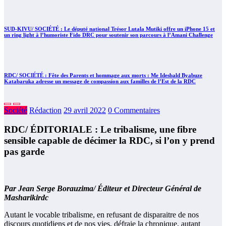
SUD-KIVU/ SOCIÉTÉ : Le député national Trésor Lutala Mutiki offre un iPhone 15 et
un ring light à l’humoriste Fido DRC pour soutenir son parcours à l’Amani Challenge
RDC/ SOCIÉTÉ : Fête des Parents et hommage aux morts : Me Idesbald Byabuze
Katabaruka adresse un message de compassion aux familles de l’Est de la RDC
Société
Rédaction
29 avril 2022
0 Commentaires
RDC/ ÉDITORIALE : Le tribalisme, une fibre
sensible capable de décimer la RDC, si l’on y prend
pas garde
Par Jean Serge Borauzima/ Éditeur et Directeur Général de
Masharikirdc
Autant le vocable tribalisme, en refusant de disparaitre de nos
discours quotidiens et de nos vies, défraie la chronique, autant