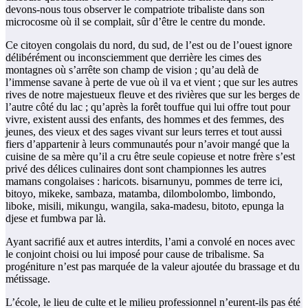
devons-nous tous observer le compatriote tribaliste dans son
microcosme où il se complait, sûr d’être le centre du monde.
Ce citoyen congolais du nord, du sud, de l’est ou de l’ouest ignore
délibérément ou inconsciemment que derrière les cimes des
montagnes où s’arrête son champ de vision ; qu’au delà de
l’immense savane à perte de vue où il va et vient ; que sur les autres
rives de notre majestueux fleuve et des rivières que sur les berges de
l’autre côté du lac ; qu’après la forêt touffue qui lui offre tout pour
vivre, existent aussi des enfants, des hommes et des femmes, des
jeunes, des vieux et des sages vivant sur leurs terres et tout aussi
fiers d’appartenir à leurs communautés pour n’avoir mangé que la
cuisine de sa mère qu’il a cru être seule copieuse et notre frère s’est
privé des délices culinaires dont sont championnes les autres
mamans congolaises : haricots. bisarnunyu, pommes de terre ici,
bitoyo, mikeke, sambaza, matamba, dilombolombo, limbondo,
liboke, misili, mikungu, wangila, saka-madesu, bitoto, epunga la
djese et fumbwa par là.
Ayant sacrifié aux et autres interdits, l’ami a convolé en noces avec
le conjoint choisi ou lui imposé pour cause de tribalisme. Sa
progéniture n’est pas marquée de la valeur ajoutée du brassage et du
métissage.
L’école, le lieu de culte et le milieu professionnel n’eurent-ils pas été