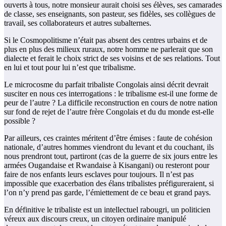
ouverts à tous, notre monsieur aurait choisi ses élèves, ses camarades
de classe, ses enseignants, son pasteur, ses fidèles, ses collègues de
travail, ses collaborateurs et autres subalternes.
Si le Cosmopolitisme n’était pas absent des centres urbains et de
plus en plus des milieux ruraux, notre homme ne parlerait que son
dialecte et ferait le choix strict de ses voisins et de ses relations. Tout
en lui et tout pour lui n’est que tribalisme.
Le microcosme du parfait tribaliste Congolais ainsi décrit devrait
susciter en nous ces interrogations : le tribalisme est-il une forme de
peur de l’autre ? La difficile reconstruction en cours de notre nation
sur fond de rejet de l’autre frère Congolais et du du monde est-elle
possible ?
Par ailleurs, ces craintes méritent d’être émises : faute de cohésion
nationale, d’autres hommes viendront du levant et du couchant, ils
nous prendront tout, partiront (cas de la guerre de six jours entre les
armées Ougandaise et Rwandaise à Kisangani) ou resteront pour
faire de nos enfants leurs esclaves pour toujours. Il n’est pas
impossible que exacerbation des élans tribalistes préfigureraient, si
l’on n’y prend pas garde, l’émiettement de ce beau et grand pays.
En définitive le tribaliste est un intellectuel rabougri, un politicien
véreux aux discours creux, un citoyen ordinaire manipulé