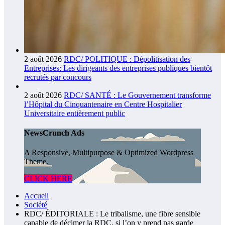
2 août 2026
RDC/ POLITIQUE : Dépolitisation des
Entreprises: Les dirigeants des entreprises publiques bientôt
recrutés par concours
2 août 2026
RDC/ SANTÉ : Le Gouvernement transforme
l’Hôpital du Cinquantenaire en Centre Hospitalier
Universitaire entièrement public
NewsCrunch Ads
A Responsive, Multipurpose & Optimized Wordpress
Theme.
CLICK HERE
Accueil
Société
RDC/ ÉDITORIALE : Le tribalisme, une fibre sensible
capable de décimer la RDC, si l’on y prend pas garde