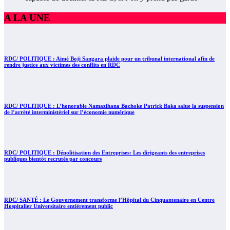
A LA UNE
RDC/ POLITIQUE : Aimé Boji Sangara plaide pour un tribunal international afin de
rendre justice aux victimes des conflits en RDC
RDC/ POLITIQUE : L’honorable Namazihana Bachoke Patrick Baka salue la suspension
de l’arrêté interministériel sur l’économie numérique
RDC/ POLITIQUE : Dépolitisation des Entreprises: Les dirigeants des entreprises
publiques bientôt recrutés par concours
RDC/ SANTÉ : Le Gouvernement transforme l’Hôpital du Cinquantenaire en Centre
Hospitalier Universitaire entièrement public