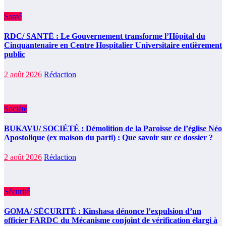
Santé
RDC/ SANTÉ : Le Gouvernement transforme l’Hôpital du
Cinquantenaire en Centre Hospitalier Universitaire entièrement
public
2 août 2026
Rédaction
Société
BUKAVU/ SOCIÉTÉ : Démolition de la Paroisse de l’église Néo
Apostolique (ex maison du parti) : Que savoir sur ce dossier ?
2 août 2026
Rédaction
Sécurité
GOMA/ SÉCURITÉ : Kinshasa dénonce l’expulsion d’un
officier FARDC du Mécanisme conjoint de vérification élargi à