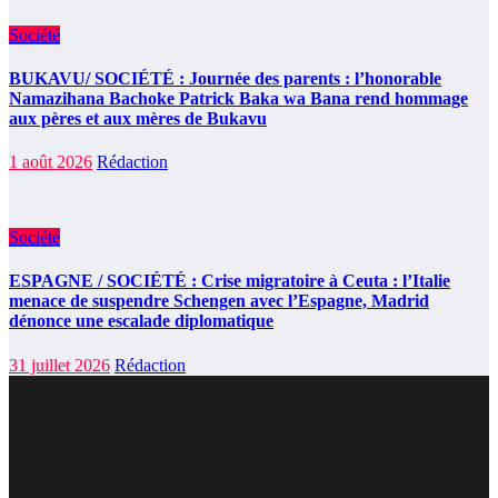
Société
BUKAVU/ SOCIÉTÉ : Journée des parents : l’honorable
Namazihana Bachoke Patrick Baka wa Bana rend hommage
aux pères et aux mères de Bukavu
1 août 2026
Rédaction
Société
ESPAGNE / SOCIÉTÉ : Crise migratoire à Ceuta : l’Italie
menace de suspendre Schengen avec l’Espagne, Madrid
dénonce une escalade diplomatique
31 juillet 2026
Rédaction