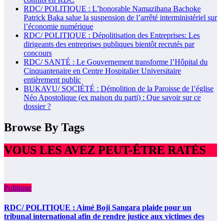
RDC/ POLITIQUE : L’honorable Namazihana Bachoke
Patrick Baka salue la suspension de l’arrêté interministériel sur
l’économie numérique
RDC/ POLITIQUE : Dépolitisation des Entreprises: Les
dirigeants des entreprises publiques bientôt recrutés par
concours
RDC/ SANTÉ : Le Gouvernement transforme l’Hôpital du
Cinquantenaire en Centre Hospitalier Universitaire
entièrement public
BUKAVU/ SOCIÉTÉ : Démolition de la Paroisse de l’église
Néo Apostolique (ex maison du parti) : Que savoir sur ce
dossier ?
Browse By Tags
VOUS LES AVEZ PEUT-ÊTRE RATÉS
Politique
RDC/ POLITIQUE : Aimé Boji Sangara plaide pour un
tribunal international afin de rendre justice aux victimes des