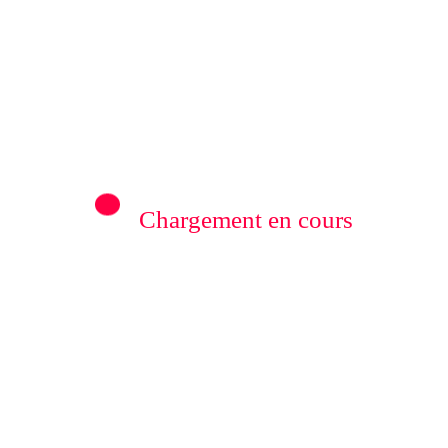
Previous post
Kinkangala Ngoy, Directeur Général de
urs d’un point de presse la rumeur selon
 aurait détournement à l’office des routes
Chargement en cours
onnexion, la Société de téléphonie
nt Mugisho Barhimanya Claude