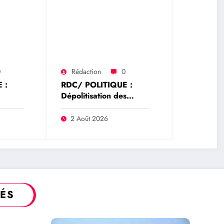
0
Rédaction
0
 :
RDC/ POLITIQUE :
Dépolitisation des
hoke
Entreprises: Les
e la
dirigeants des
2 Août 2026
rrêté
entreprises publiques
ur
bientôt recrutés par
rique
concours
TÉS