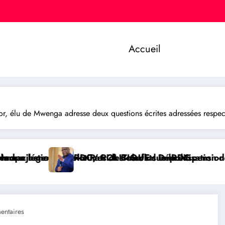
Accueil
r, élu de Mwenga adresse deux questions écrites adressées respec
es des conflits en RDC
 Baka salue la suspension de l’arrêté interministér
OLITIQUE : Dépolitisation des Entreprises: Les dirige
RDC/ SAN
ntaires