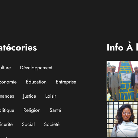
sitaire
ement public
atécories
Info À 
ulture
Développement
conomie
Éducation
Entreprise
inances
Justice
Loisir
olitique
Religion
Santé
écurité
Social
Société