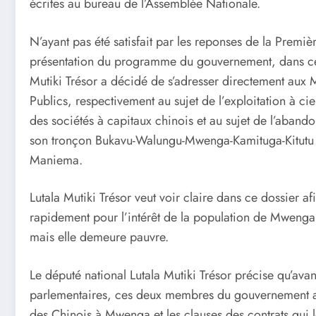
écrites au bureau de l’Assemblée Nationale.
N’ayant pas été satisfait par les reponses de la Premiè
présentation du programme du gouvernement, dans ces 
Mutiki Trésor a décidé de s’adresser directement aux Mi
Publics, respectivement au sujet de l’exploitation à c
des sociétés à capitaux chinois et au sujet de l’aban
son tronçon Bukavu-Walungu-Mwenga-Kamituga-Kitutu et
Maniema.
Lutala Mutiki Trésor veut voir claire dans ce dossier af
rapidement pour l’intérêt de la population de Mwenga qu
mais elle demeure pauvre.
Le député national Lutala Mutiki Trésor précise qu’av
parlementaires, ces deux membres du gouvernement a
des Chinois à Mwenga et les clauses des contrats qui l