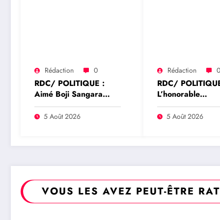
Rédaction
0
Rédaction
RDC/ POLITIQUE :
RDC/ POLITIQUE
Aimé Boji Sangara
L’honorable
plaide pour un tribunal
Namazihana Bac
international afin de
Patrick Baka salu
5 Août 2026
5 Août 2026
rendre justice aux
suspension de l’a
victimes des conflits en
interministériel s
RDC
l’économie numé
VOUS LES AVEZ PEUT-ÊTRE RA