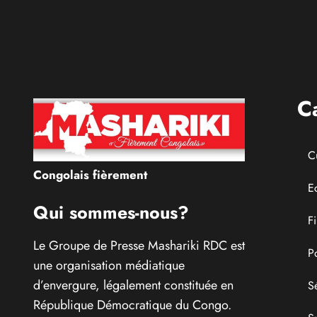
Univer
entièr
C
C
Congolais fièrement
E
Qui sommes-nous?
F
Le Groupe de Presse Mashariki RDC est
P
une organisation médiatique
d’envergure, légalement constituée en
S
République Démocratique du Congo.