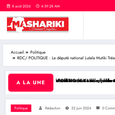
8 août 2026
4:39:29 AM
Accueil
Politique
RDC/ POLITIQUE : Le député national Lutala Mutiki Tréso
a chefferie de Kaziba, philanthrope légendaire
bunal international afin de rendre justice aux victim
/ POLITIQUE : L’honorable Namazihana Bachoke Patrick
RDC/ P
A LA UNE
Politique
Rédaction
22 Juin 2024
0 Comme