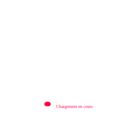
Rédaction
0
SUD-KIVU/ POLITIQUE : Le gouverneur
Jean-Jacques Purusi met en demeure EIS-
AFRIKA pour les retards sur la RN30 à
Uvira
10 Août 2026
Chargement en cours